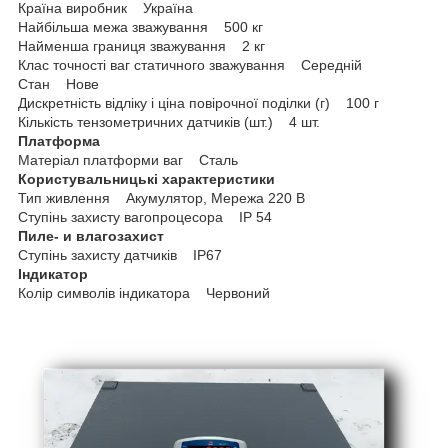
Країна виробник Україна
Найбільша межа зважування 500 кг
Найменша границя зважування 2 кг
Клас точності ваг статичного зважування Середній
Стан Нове
Дискретність відліку і ціна повірочної поділки (г) 100 г
Кількість тензометричних датчиків (шт.) 4 шт.
Платформа
Матеріал платформи ваг Сталь
Користувальницькі характеристики
Тип живлення Акумулятор, Мережа 220 В
Ступінь захисту вагопроцесора IP 54
Пиле- и влагозахист
Ступінь захисту датчиків IP67
Індикатор
Колір символів індикатора Червоний