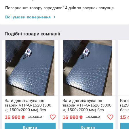
Повернення товару впродовж 14 днів за рахунок покупця
Всі умови повернення
Подібні товари компанії
Ваги для зважування
Ваги для зважування
Ваги
тварин VTP-G-1520 (300
тварин VTP-G-1520 (3000
(125
кг, 1500х2000 мм) без
кг, 1500х2000 мм) без
без 
клітини
клітки
зваж
16 990
16 990
15 
₴
₴
19 500 ₴
19 500 ₴
Купити
Купити