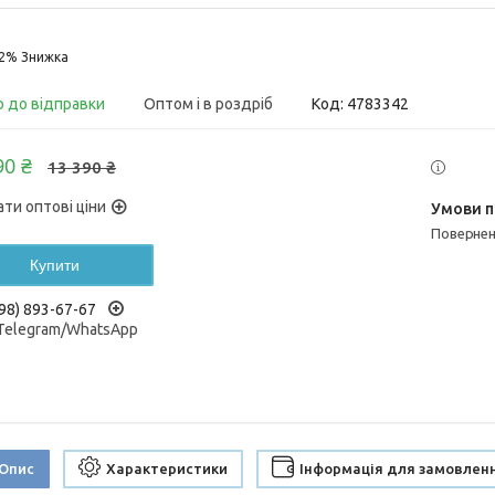
22%
о до відправки
Оптом і в роздріб
Код:
4783342
90 ₴
13 390 ₴
ати оптові ціни
поверне
Купити
98) 893-67-67
/Telegram/WhatsApp
Опис
Характеристики
Інформація для замовлен