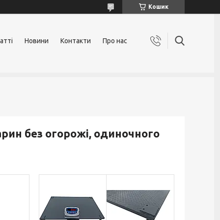
Кошик
атті
Новини
Контакти
Про нас
арин без огорожі, одиночного