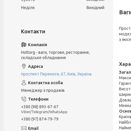
Неділя
Вихідний
Ваг
Прост
модел
з які
Hottorg - ваги, торгове, ресторанне,
складське обладнання
Хара
Загал
проспект Перемоги, 67, Київ, Україна
Макси
Гаран
Висот
Менеджер з продажів
Шири
Довж
Мінім
+380 (98) 893-67-67
Основ
Viber/Telegram/WhatsApp
Країн
+380 (97) 874-79-79
Найбі
Найме