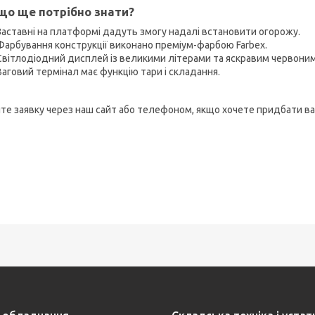
що ще потрібно знати?
Заставні на платформі дадуть змогу надалі встановити огорожу.
Фарбування конструкції виконано преміум-фарбою Farbex.
Світлодіодний дисплей із великими літерами та яскравим червоним
Ваговий термінал має функцію тари і складання.
те заявку через наш сайт або телефоном, якщо хочете придбати ва