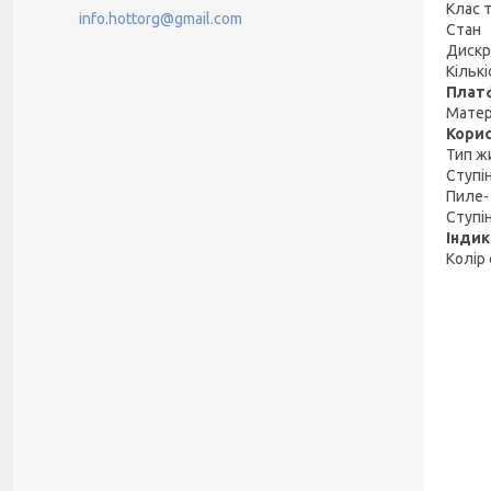
Клас 
info.hottorg@gmail.com
Стан
Дискре
Кільк
Плат
Матер
Корис
Тип ж
Ступі
Пиле-
Ступі
Інди
Колір