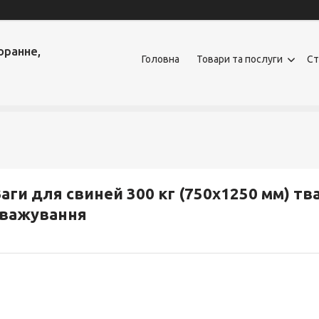
оранне,
Головна
Товари та послуги
Ст
аги для свиней 300 кг (750х1250 мм) тв
зважування