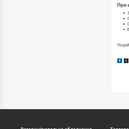
Про 
Подай