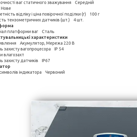
точності ваг статичного зважування Середній
 Нове
тність відліку і ціна повірочної поділки (г) 100 г
ість тензометричних датчиків (шт.) 4 шт.
форма
іал платформи ваг Сталь
тувальницькі характеристики
ивлення Акумулятор, Мережа 220 В
нь захисту вагопроцесора IP 54
 и влагозахт
нь захисту датчиків IP67
катор
 символів індикатора Червоний