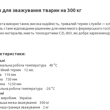
и для зважування тварин на 300 кг
ота використання, висока надійність, тривалий термін служби — кл
ь стане відповідним рішенням для невеликого фермерського господ
сних матеріалів, мають тензодатчики CZL-803, які добре зарекоменду
ктеристики:
ьні
мальна робоча температура 40 °С
тійний термін 12 міс
а 110 мм
на 750 мм
ина 1250 мм
альна робоча температура -20 °С
ні
а виробник Україна
льша межа зважування 300 кг
нша границя зважування 2 кг