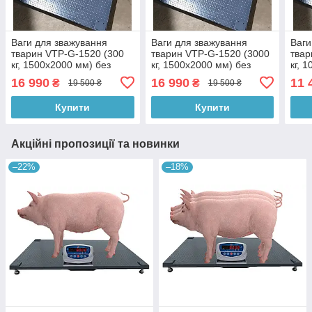
Ваги для зважування
Ваги для зважування
Ваги
тварин VTP-G-1520 (300
тварин VTP-G-1520 (3000
твар
кг, 1500х2000 мм) без
кг, 1500х2000 мм) без
кг, 
клітини
клітки
огор
16 990
16 990
11 
₴
₴
19 500 ₴
19 500 ₴
Купити
Купити
Акційні пропозиції та новинки
–22%
–18%