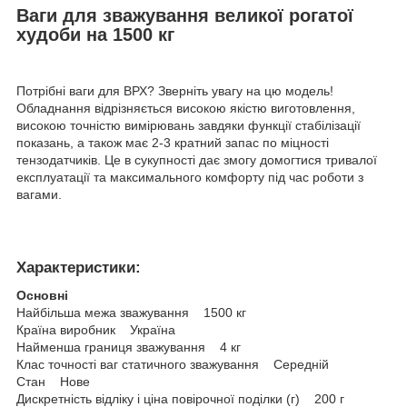
Ваги для зважування великої рогатої
худоби на 1500 кг
Потрібні ваги для ВРХ? Зверніть увагу на цю модель!
Обладнання відрізняється високою якістю виготовлення,
високою точністю вимірювань завдяки функції стабілізації
показань, а також має 2-3 кратний запас по міцності
тензодатчиків. Це в сукупності дає змогу домогтися тривалої
експлуатації та максимального комфорту під час роботи з
вагами.
Характеристики:
Основні
Найбільша межа зважування 1500 кг
Країна виробник Україна
Найменша границя зважування 4 кг
Клас точності ваг статичного зважування Середній
Стан Нове
Дискретність відліку і ціна повірочної поділки (г) 200 г