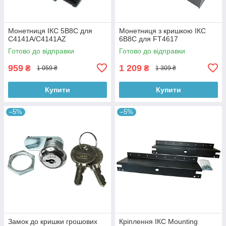
Монетниця ІКС 5B8C для
Монетниця з кришкою ІКС
C4141A/C4141AZ
6B8C для FT4617
Готово до відправки
Готово до відправки
959
1 209
₴
₴
1 059 ₴
1 309 ₴
Купити
Купити
–5%
–5%
Замок до кришки грошових
Кріплення ІКС Mounting