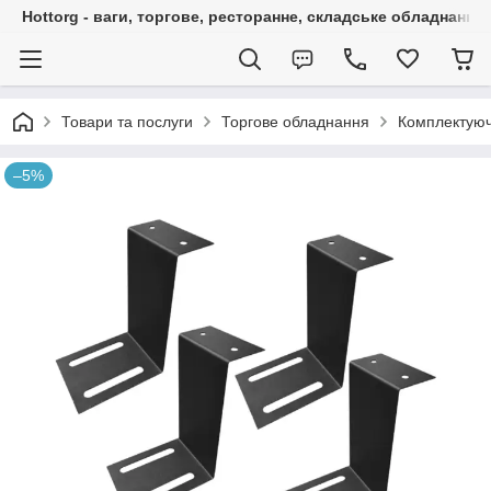
Hottorg - ваги, торгове, ресторанне, складське обладнання
Товари та послуги
Торгове обладнання
Комплектуюч
–5%