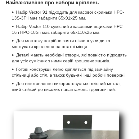
Найважливіше про набори кріплень
Набір Vector 91 підходить для касової скриньки HPC-
13S-3P і має габарити 65х91х25 мм.
Набір Vector 110 сумісний з касовими ящиками HPC-
16 і HPC-18S і має габарити 65х110х25 мм.
Для монтажу потрібно зняти ніжки шухляди та
монтувати кріплення на штатні місця.
Деталі мають необхідні отвори, які повністю підходять
для усіх сумісних з ними серій грошових ящиків.
Готові конструкції легко кріпляться під звичайну
стільниці або стіл, а також будь-які інші робочі поверхні.
Для виготовлення використовується якісний метал,
який стійкий до високих навантажень і довговічний.