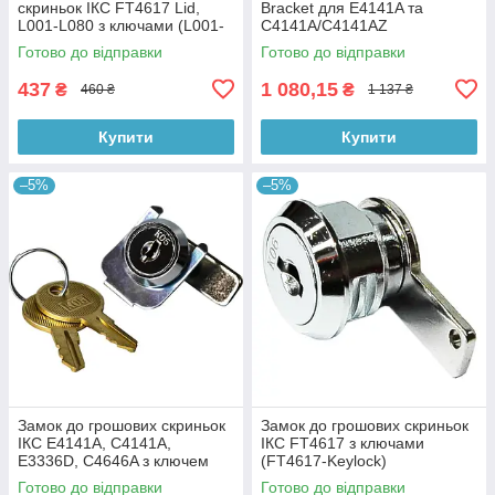
скриньок ІКС FT4617 Lid,
Bracket для E4141A та
L001-L080 з ключами (L001-
C4141A/C4141AZ
L080 Keylock)
Готово до відправки
Готово до відправки
437
1 080,15
₴
₴
460 ₴
1 137 ₴
Купити
Купити
–5%
–5%
Замок до грошових скриньок
Замок до грошових скриньок
ІКС E4141A, C4141A,
ІКС FT4617 з ключами
E3336D, C4646A з ключем
(FT4617-Keylock)
(K01-K10 Keylock)
Готово до відправки
Готово до відправки