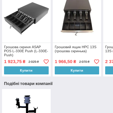
Грошова скриня ASAP
Грошовий ящик HPC 13S
Грош
POS L-330E Push (L-330E-
(грошова скринька)
13S 
Push)
1 923,75
1 966,50
2 3
₴
₴
2 025 ₴
2 070 ₴
Купити
Купити
Подібні товари компанії