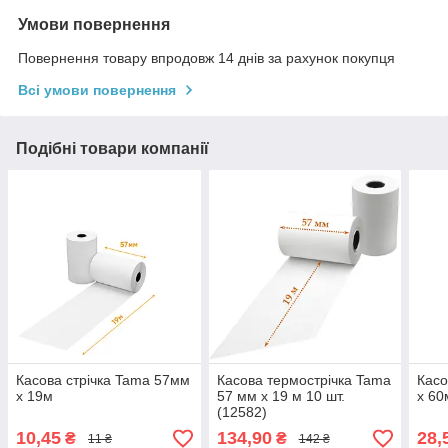
Умови повернення
Повернення товару впродовж 14 днів за рахунок покупця
Всі умови повернення
Подібні товари компанії
Касова стрічка Tama 57мм
Касова термострічка Tama
Касо
x 19м
57 мм х 19 м 10 шт.
x 60
(12582)
10,45
134,90
28,
₴
₴
11 ₴
142 ₴