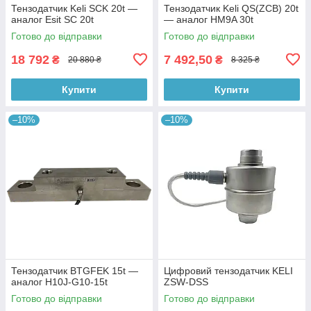
Тензодатчик Keli SCK 20t —
Тензодатчик Keli QS(ZCB) 20t
аналог Esit SC 20t
— аналог HM9A 30t
Готово до відправки
Готово до відправки
18 792
7 492,50
₴
₴
20 880 ₴
8 325 ₴
Купити
Купити
–10%
–10%
Тензодатчик BTGFEK 15t —
Цифровий тензодатчик KELI
аналог H10J-G10-15t
ZSW-DSS
Готово до відправки
Готово до відправки