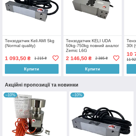
Тензодатчик Keli AMI 5kg
Тензодатчик KELI UDA
Тенз
(Normal quality)
50kg-750kg повний аналог
30t 
Zemic L6G
10 
1 093,50
2 146,50
₴
₴
1 215 ₴
2 385 ₴
11 92
Купити
Купити
Акційні пропозиції та новинки
–10%
–10%