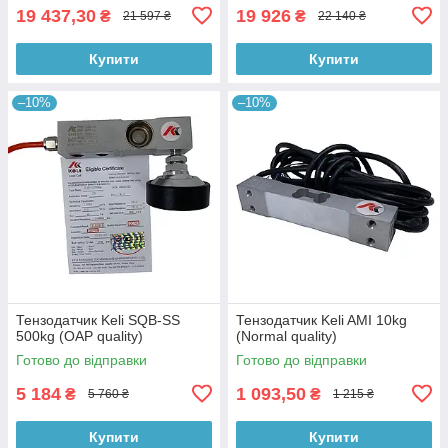
19 437,30
19 926
₴
₴
21 597 ₴
22 140 ₴
Купити
Купити
–10%
–10%
Тензодатчик Keli SQB-SS
Тензодатчик Keli AMI 10kg
500kg (OAP quality)
(Normal quality)
Готово до відправки
Готово до відправки
5 184
1 093,50
₴
₴
5 760 ₴
1 215 ₴
Купити
Купити