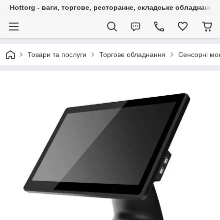
Hottorg - ваги, торгове, ресторанне, складське обладнання
Товари та послуги
Торгове обладнання
Сенсорні мо