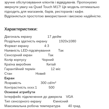
зручне обслуговування клієнтів і відвідувачів. Пропонуємо
звернути увагу на Quad Touch M17! Ця модель оптимально
підходить для магазинів, барів, ресторанів і кафе.
Відрізняється простотою використання і високою надійністю.
Характеристики:
Діагональ екрану 17 дюйм
Роздільна здатність екрану 1920х1080
Формат екрану 4:3
Наявність LED-підсвічування Так
Сенсорний екран Так
Колір корпусу Чорний
Країна виробник Китай
Гарантійний термін 12 міс
Стан Новий
Екран
Яскравість 300 cd/m²
Контрастність хххх:1 500
Основні атрибути
Інтерфейс підключення до джерела VGA
Тип сенсорного екрану Ємнісний
Максимальна робоча температура 40 град.