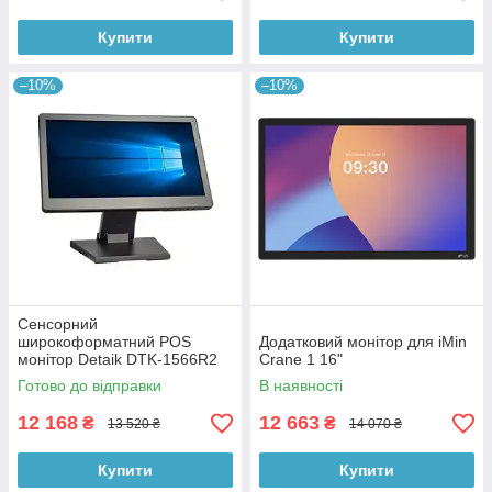
Купити
Купити
–10%
–10%
Сенсорний
широкоформатний POS
Додатковий монітор для iMin
монітор Detaik DTK-1566R2
Crane 1 16"
15.6″
Готово до відправки
В наявності
12 168
12 663
₴
₴
13 520 ₴
14 070 ₴
Купити
Купити