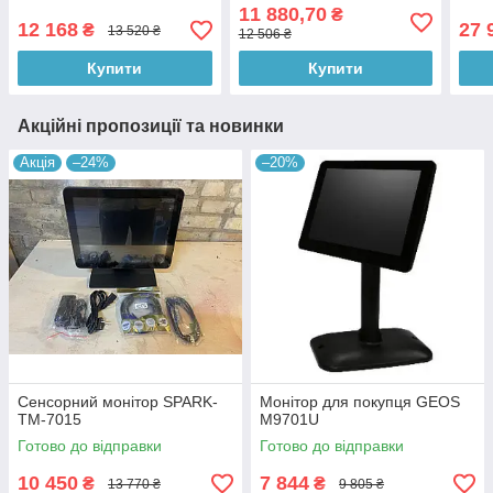
1566R2 15.6″
11 880,70
₴
12 168
27 
₴
13 520 ₴
12 506 ₴
Купити
Купити
Акційні пропозиції та новинки
Акція
–24%
–20%
Сенсорний монітор SPARK-
Монітор для покупця GEOS
TM-7015
M9701U
Готово до відправки
Готово до відправки
10 450
7 844
₴
₴
13 770 ₴
9 805 ₴