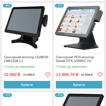
–8%
–5%
Сенсорний монітор LEABON
Сенсорний POS-монітор
LBM1508-L1
Detaik DTK-1588R2 15″
Готово до відправки
Готово до відправки
10 980
11 880,70
₴
₴
11 980 ₴
12 506 ₴
Купити
Купити
–5%
–5%