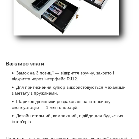
Важливо знати
Замок на 3 позиції — відкриття вручну, закрито і
відкриття через інтерфейс RJ12.
Для притиснення купюр використовуються механізми
з металу з пружинами.
Шарикопідшипники розраховані на інтенсивну
експлуатацію — 1 млн операцій.
Дизайн стильний, компактний, підійде для будь-яких
інтер'єрів.
Ця модель стане відповідним рішенням для вашої компанії, а