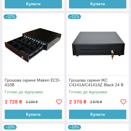
Купити
Купити
–12%
–11%
Грошова скриня Maken ECD-
Грошова скриня ІКС
410B
C4141A/C4141AZ Black 24 В
Готово до відправки
Готово до відправки
2 728
2 376
₴
₴
3 100 ₴
2 676 ₴
Купити
Купити
–10%
–10%