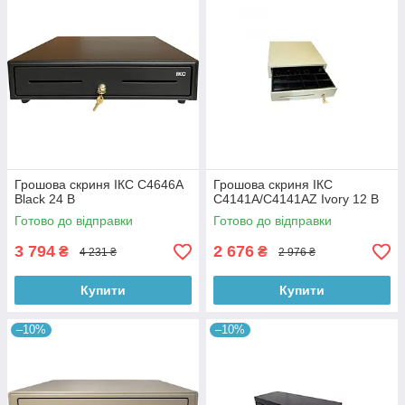
Грошова скриня ІКС C4646A
Грошова скриня ІКС
Black 24 В
C4141A/C4141AZ Ivory 12 В
Готово до відправки
Готово до відправки
3 794
2 676
₴
₴
4 231 ₴
2 976 ₴
Купити
Купити
–10%
–10%