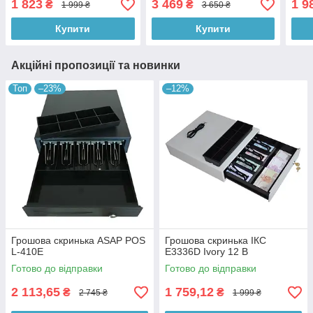
1 823
3 469
1 9
₴
₴
1 999 ₴
3 650 ₴
Купити
Купити
Акційні пропозиції та новинки
Топ
–23%
–12%
Грошова скринька ASAP POS
Грошова скринька ІКС
L-410E
E3336D Ivory 12 В
Готово до відправки
Готово до відправки
2 113,65
1 759,12
₴
₴
2 745 ₴
1 999 ₴