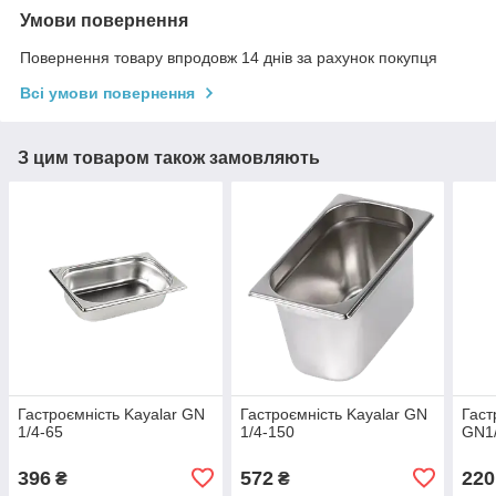
Умови повернення
Повернення товару впродовж 14 днів за рахунок покупця
Всі умови повернення
З цим товаром також замовляють
Гастроємність Kayalar GN
Гастроємність Kayalar GN
Гаст
1/4-65
1/4-150
GN1/
396
572
220
₴
₴