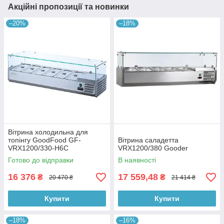
Акційні пропозиції та новинки
–20%
–18%
Вітрина холодильна для
топінгу GoodFood GF-
Вітрина саладетта
VRX1200/330-H6C
VRX1200/380 Gooder
Готово до відправки
В наявності
16 376
17 559,48
₴
₴
20 470 ₴
21 414 ₴
Купити
Купити
–18%
–16%