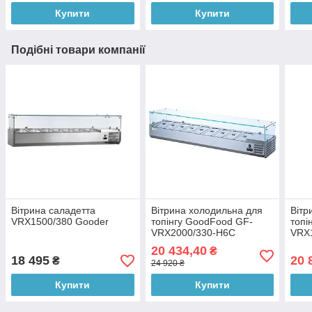
Купити
Купити
Подібні товари компанії
Вітрина саладетта
Вітрина холодильна для
Вітр
VRX1500/380 Gooder
топінгу GoodFood GF-
топі
VRX2000/330-H6C
VRX
20 434,40
₴
18 495
20 
₴
24 920 ₴
Купити
Купити