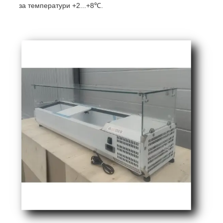
за температури +2...+8℃.