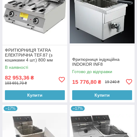
ФРИТЮРНИЦЯ TATRA
ЕЛЕКТРИЧНА TEF.87 (з
Фритюрниця індукційна
кошиками 4 шт.) 800 мм
INDOKOR INF8
В наявності
Готово до відправки
82 953,36
₴
15 776,80
₴
19 240 ₴
103 691,70 ₴
Купити
Купити
–17%
–17%