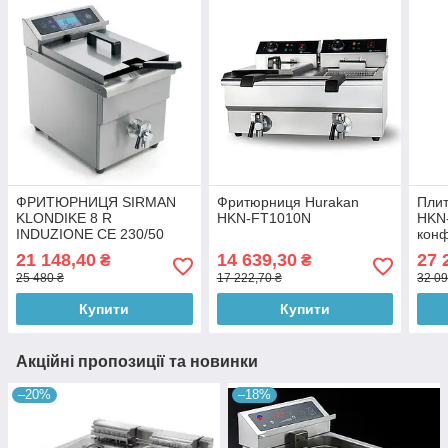
ФРИТЮРНИЦЯ SIRMAN
Фритюрниця Hurakan
Плит
KLONDIKE 8 R
HKN-FT1010N
HKN-
INDUZIONE CE 230/50
кон
ІНДУКЦІЙНА
21 148,40
14 639,30
27 
₴
₴
25 480 ₴
17 222,70 ₴
32 09
Купити
Купити
Акційні пропозиції та новинки
–20%
–18%