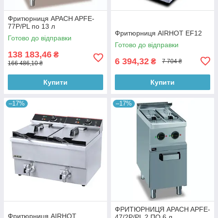
Фритюрниця APACH APFE-
77P/PL по 13 л
Фритюрниця AIRHOT EF12
Готово до відправки
Готово до відправки
138 183,46
₴
6 394,32
₴
7 704 ₴
166 486,10 ₴
Купити
Купити
–17%
–17%
ФРИТЮРНИЦЯ APACH APFE-
Фритюрниця AIRHOT
47/2P/PL 2 ПО 6 л