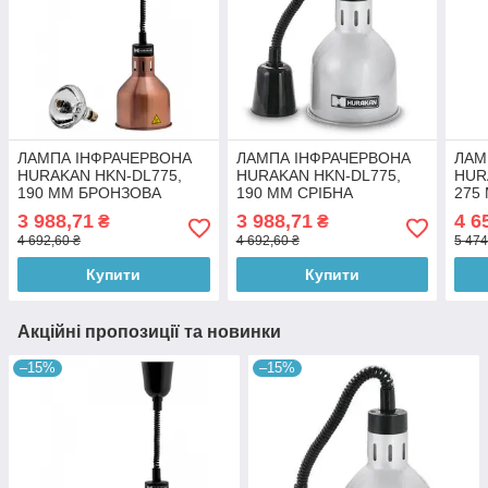
ЛАМПА ІНФРАЧЕРВОНА
ЛАМПА ІНФРАЧЕРВОНА
ЛАМ
HURAKAN HKN-DL775,
HURAKAN HKN-DL775,
HUR
190 ММ БРОНЗОВА
190 ММ СРІБНА
275
3 988,71
3 988,71
4 6
₴
₴
4 692,60 ₴
4 692,60 ₴
5 474
Купити
Купити
Акційні пропозиції та новинки
–15%
–15%