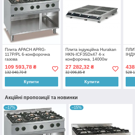
Плита APACH APRG-
Плита індукційна Hurakan
ПЛИ
117P/PL 6-конфорочна
HKN-ICF35Dx47 4-х
ІНД
газова
конфорочна, 14000w
109 593,78
27 282,32
438
₴
₴
132 040,70 ₴
32 096,85 ₴
528 1
Купити
Купити
Акційні пропозиції та новинки
–17%
–15%