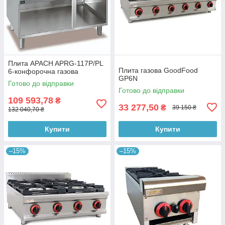
Плита APACH APRG-117P/PL
Плита газова GoodFood
6-конфорочна газова
GP6N
Готово до відправки
Готово до відправки
109 593,78
₴
33 277,50
₴
39 150 ₴
132 040,70 ₴
Купити
Купити
–15%
–15%