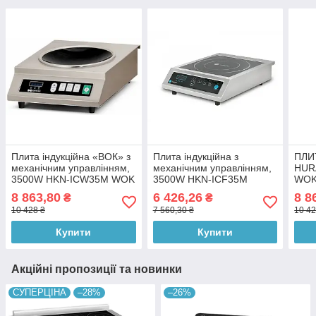
Плита індукційна «ВОК» з
Плита індукційна з
ПЛИ
механічним управлінням,
механічним управлінням,
HUR
3500W HKN-ICW35M WOK
3500W HKN-ICF35M
WOK
Hurakan
Hurakan
УПР
8 863,80
6 426,26
8 8
₴
₴
10 428 ₴
7 560,30 ₴
10 42
Купити
Купити
Акційні пропозиції та новинки
СУПЕРЦІНА
–28%
–26%