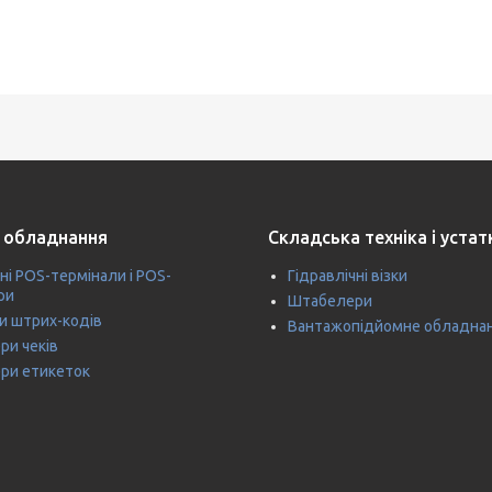
 обладнання
Складська техніка і уста
ні POS-термінали і POS-
Гідравлічні візки
ри
Штабелери
и штрих-кодів
Вантажопідйомне обладна
ри чеків
ри етикеток