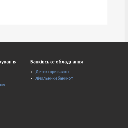
ткування
Банківське обладнання
Детектори валют
Лічильники банкнот
ння