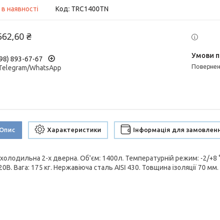
 в наявності
Код:
TRC1400TN
562,60 ₴
98) 893-67-67
поверне
/Telegram/WhatsApp
Опис
Характеристики
Інформація для замовлен
холодильна 2-х дверна. Об'єм: 1400л. Температурній режим: -2/+8 °
20В. Вага: 175 кг. Нержавіюча сталь AISI 430. Товщина ізоляції 70 