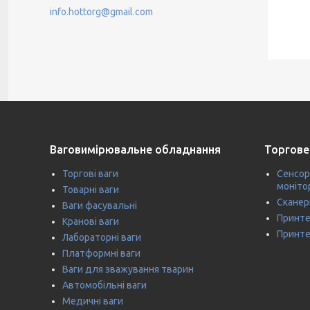
info.hottorg@gmail.com
Ваговимірювальне обладнання
Торгове
Торгові ваги
Сенсор
моніто
Товарні ваги
Сканер
Ваги фасувальні
Принте
Кранові ваги
Принте
Лабораторні ваги
Платформні ваги
Ваги для зважування тварин
Автомобільні ваги
Медичні ваги