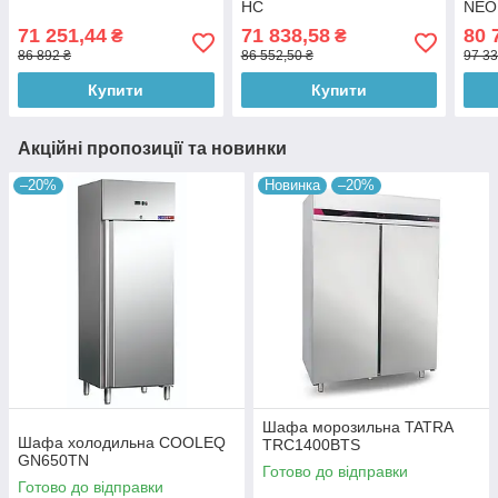
HC
NEO
ДВЕ
71 251,44
71 838,58
80 
₴
₴
86 892 ₴
86 552,50 ₴
97 33
Купити
Купити
Акційні пропозиції та новинки
–20%
Новинка
–20%
Шафа морозильна TATRA
Шафа холодильна COOLEQ
TRC1400BTS
GN650TN
Готово до відправки
Готово до відправки