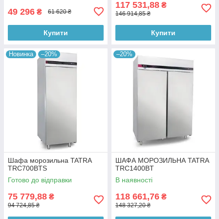
117 531,88
₴
49 296
₴
61 620 ₴
146 914,85 ₴
Купити
Купити
Новинка
–20%
–20%
Шафа морозильна TATRA
ШАФА МОРОЗИЛЬНА TATRA
TRC700BTS
TRC1400BT
Готово до відправки
В наявності
75 779,88
118 661,76
₴
₴
94 724,85 ₴
148 327,20 ₴