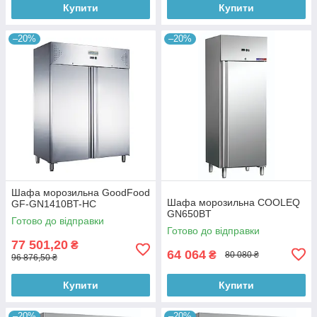
Купити
Купити
–20%
–20%
Шафа морозильна GoodFood
Шафа морозильна COOLEQ
GF-GN1410BT-HC
GN650BT
Готово до відправки
Готово до відправки
77 501,20
₴
64 064
₴
80 080 ₴
96 876,50 ₴
Купити
Купити
–20%
–20%