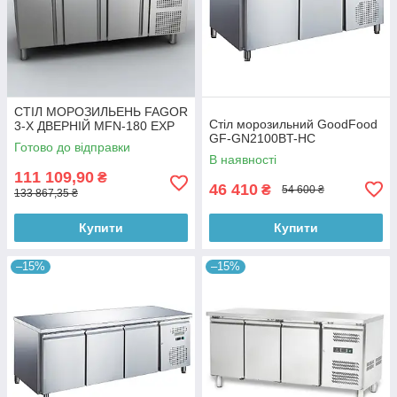
СТІЛ МОРОЗИЛЬЕНЬ FAGOR
Стіл морозильний GoodFood
3-Х ДВЕРНІЙ MFN-180 EXP
GF-GN2100BT-HC
Готово до відправки
В наявності
111 109,90
₴
46 410
₴
54 600 ₴
133 867,35 ₴
Купити
Купити
–15%
–15%