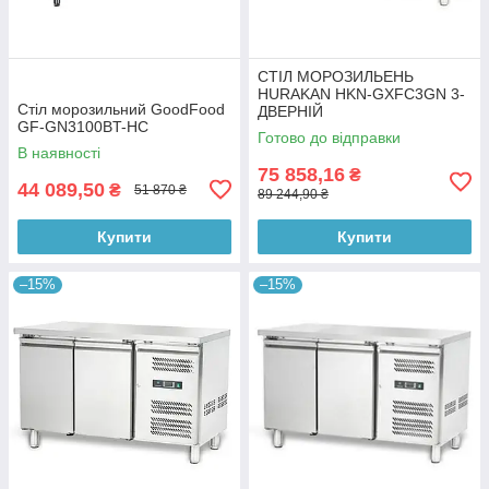
СТІЛ МОРОЗИЛЬЕНЬ
HURAKAN HKN-GXFC3GN 3-
Стіл морозильний GoodFood
ДВЕРНІЙ
GF-GN3100BT-HC
Готово до відправки
В наявності
75 858,16
₴
44 089,50
₴
51 870 ₴
89 244,90 ₴
Купити
Купити
–15%
–15%