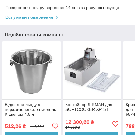
Повернення товару впродовж 14 днів за рахунок покупця
Всі умови повернення
Подібні товари компанії
Відро для льоду з
Контейнер SIRMAN для
Криш
нержавіючої сталі модель
SOFTCOOKER XP 1/1
для 
К Економ 4,5 л
65×4
12 300,60
₴
512,26
788
₴
539,22 ₴
14 820 ₴