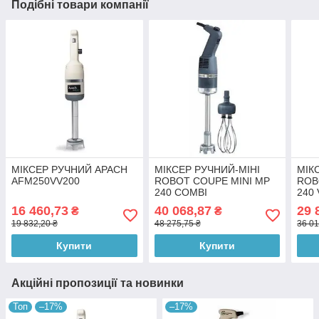
Подібні товари компанії
МІКСЕР РУЧНИЙ APACH
МІКСЕР РУЧНИЙ-МІНІ
МІК
AFM250VV200
ROBOT COUPE MINI MP
ROB
240 COMBI
240 
16 460,73
40 068,87
29 
₴
₴
19 832,20 ₴
48 275,75 ₴
36 01
Купити
Купити
Акційні пропозиції та новинки
Топ
–17%
–17%