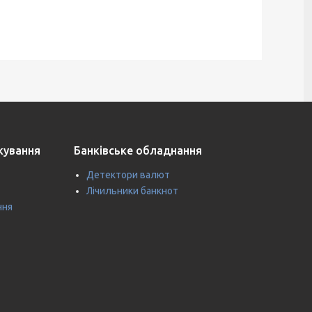
ткування
Банківське обладнання
Детектори валют
Лічильники банкнот
ння