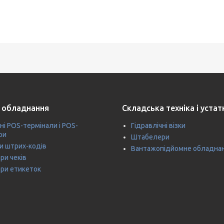
 обладнання
Складська техніка і уста
ні POS-термінали і POS-
Гідравлічні візки
ри
Штабелери
и штрих-кодів
Вантажопідйомне обладна
ри чеків
ри етикеток