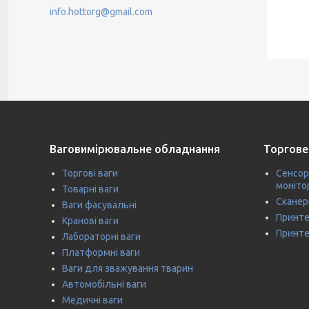
info.hottorg@gmail.com
Ваговимірювальне обладнання
Торгове
Торгові ваги
Сенсор
моніто
Товарні ваги
Сканер
Ваги фасувальні
Принте
Кранові ваги
Принте
Лабораторні ваги
Платформні ваги
Ваги для зважування тварин
Автомобільні ваги
Медичні ваги