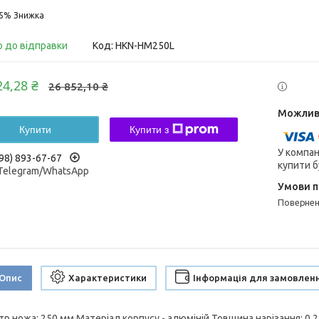
15%
о до відправки
Код:
HKN-HM250L
24,28 ₴
26 852,10 ₴
Купити
Купити з
У компан
98) 893-67-67
купити б
/Telegram/WhatsApp
поверне
Опис
Характеристики
Інформація для замовлен
тр ножа: 250 мм Матеріал корпусу - алюміній Товщина нарізання: 0