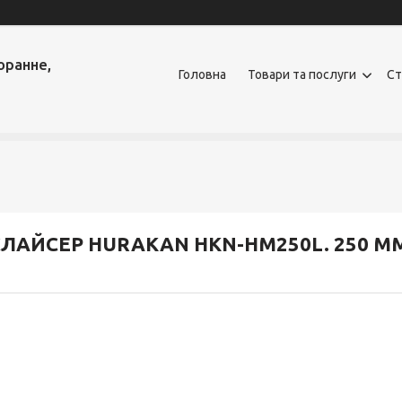
оранне,
Головна
Товари та послуги
Ст
СЛАЙСЕР HURAKAN HKN-HM250L. 250 М