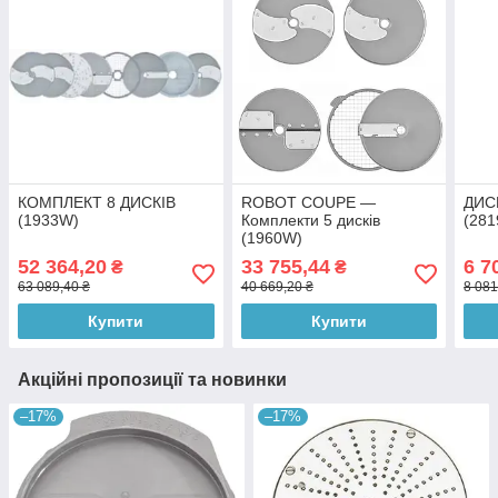
КОМПЛЕКТ 8 ДИСКІВ
ROBOT COUPE —
ДИС
(1933W)
Комплекти 5 дисків
(28
(1960W)
52 364,20
33 755,44
6 7
₴
₴
63 089,40 ₴
40 669,20 ₴
8 081
Купити
Купити
Акційні пропозиції та новинки
–17%
–17%