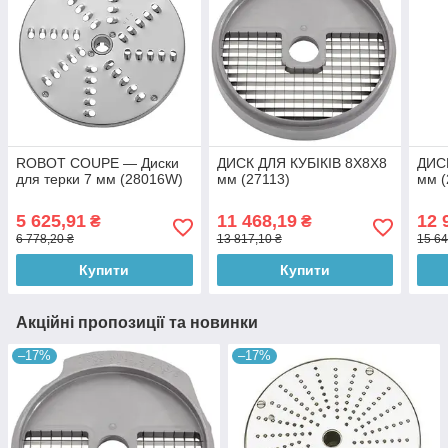
ROBOT COUPE — Диски
ДИСК ДЛЯ КУБІКІВ 8X8X8
ДИС
для терки 7 мм (28016W)
мм (27113)
мм 
5 625,91
11 468,19
12 
₴
₴
6 778,20 ₴
13 817,10 ₴
15 64
Купити
Купити
Акційні пропозиції та новинки
–17%
–17%