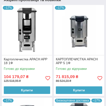
–17%
–17%
Картоплечистка APACH APP
КАРТОПЛЕЧИСТКА APACH
18 1Ф
APP 5 1Ф
Готово до відправки
Готово до відправки
104 179,07
71 815,09
₴
₴
125 516,95 ₴
86 524,20 ₴
Купити
Купити
–17%
Безкоштовна доставка
–17%