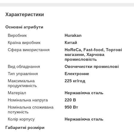
Характеристики
Основні атрибути
Виробник
Hurakan
Країна виробник
Китай
Сфера використання
HoReCa, Fast-food, Торгові
магазини, Харчова
промисловість
Вид обладнання
Овочечистки промислові
Тип управління
Електронне
Максимальна
225 кг/год
продуктивність
Матеріал
Нержавіюча сталь
Номінальна напруга
220 В
Номінальна споживана
950 Вт
потужність
Колір корпусу
Нержавіюча сталь
Габаритні розміри