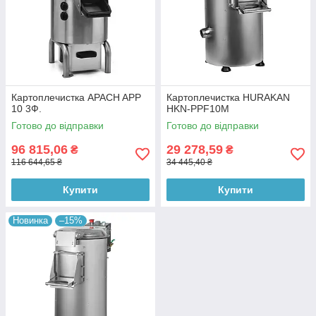
Картоплечистка APACH APP
Картоплечистка HURAKAN
10 3Ф.
HKN-PPF10M
Готово до відправки
Готово до відправки
96 815,06
29 278,59
₴
₴
116 644,65 ₴
34 445,40 ₴
Купити
Купити
Новинка
–15%