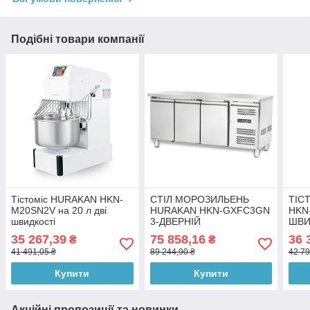
Подібні товари компанії
Тістоміс HURAKAN HKN-
СТІЛ МОРОЗИЛЬЕНЬ
ТІС
M20SN2V на 20 л дві
HURAKAN HKN-GXFC3GN
HKN-
швидкості
3-ДВЕРНІЙ
ШВИ
35 267,39
75 858,16
36 
₴
₴
41 491,05 ₴
89 244,90 ₴
42 79
Купити
Купити
Акційні пропозиції та новинки