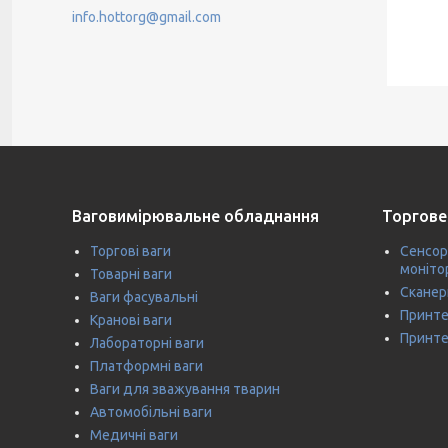
info.hottorg@gmail.com
Ваговимірювальне обладнання
Торгове
Торгові ваги
Сенсор
моніто
Товарні ваги
Сканер
Ваги фасувальні
Принте
Кранові ваги
Принте
Лабораторні ваги
Платформні ваги
Ваги для зважування тварин
Автомобільні ваги
Медичні ваги