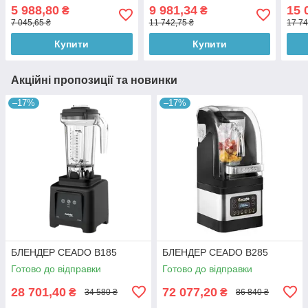
HKN
5 988,80
9 981,34
15 
₴
₴
7 045,65 ₴
11 742,75 ₴
17 74
Купити
Купити
Акційні пропозиції та новинки
–17%
–17%
БЛЕНДЕР CEADO В185
БЛЕНДЕР CEADO B285
Готово до відправки
Готово до відправки
28 701,40
72 077,20
₴
₴
34 580 ₴
86 840 ₴