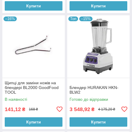
Купити
Купити
–16%
Топ
–15%
Щипці для заміни ножів на
блендері BL2000 GoodFood
Блендер HURAKAN HKN-
TOOL
BLW2
В наявності
Готово до відправки
141,12
3 548,92
₴
₴
168 ₴
4 175,20 ₴
Купити
Купити