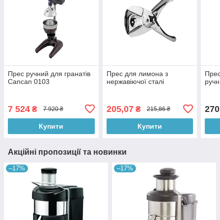
Прес ручний для гранатів
Прес для лимона з
Прес
Cancan 0103
нержавіючої сталі
ручн
7 524
205,07
270
₴
₴
7 920 ₴
215,86 ₴
Купити
Купити
Акційні пропозиції та новинки
–17%
–17%