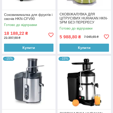
СКОВІЖАЛУВКА ДЛЯ
Соковижималка для фруктів і
ЦІТРУСІВИХ HURAKAN HKN-
овочів HKN-CFV90
SPM БЕЗ ПЕРЕРЕСУ
Готово до відправки
Готово до відправки
18 188,22
₴
5 988,80
₴
7 045,65 ₴
21 397,90 ₴
Купити
Купити
–15%
–15%