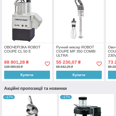
ОВОЧЕРІЗКА ROBOT
Ручний міксер ROBOT
Ово
COUPE CL 50 E
COUPE MP 350 COMBI
COU
ULTRA
230V
(194
88 801,28
55 230,07
73 
₴
₴
106 989,50 ₴
66 542,25 ₴
88 20
Купити
Купити
Акційні пропозиції та новинки
–17%
–17%