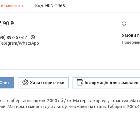
 в наявності
Код:
HKN-TR65
7,90 ₴
98) 893-67-67
поверне
/Telegram/WhatsApp
Опис
Характеристики
Інформація для замовлен
ість обертання ножів: 2000 об / хв. Матеріал корпусу: пластик. М
ій. Матеріал ємності для льоду: нержавіюча сталь. Габариті: 200х42