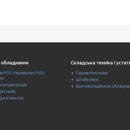
 обладнання
Складська техніка і уста
ні POS-термінали і POS-
Гідравлічні візки
ри
Штабелери
и штрих-кодів
Вантажопідйомне обладна
ри чеків
ри етикеток