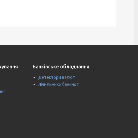
ткування
Банківське обладнання
Детектори валют
Лічильники банкнот
ння