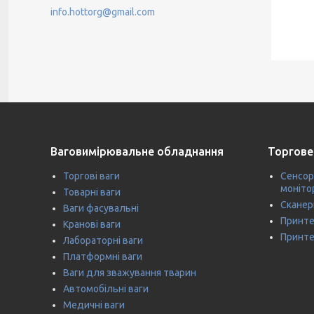
info.hottorg@gmail.com
Ваговимірювальне обладнання
Торгове
Торгові ваги
Сенсор
моніто
Товарні ваги
Сканер
Ваги фасувальні
Принте
Кранові ваги
Принте
Лабораторні ваги
Платформні ваги
Ваги для зважування тварин
Автомобільні ваги
Медичні ваги