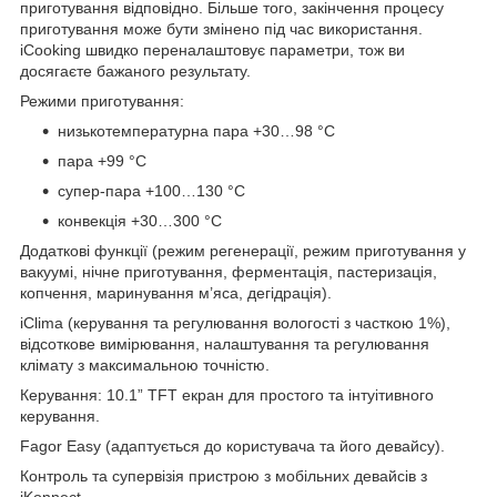
приготування відповідно. Більше того, закінчення процесу
приготування може бути змінено під час використання.
iCooking швидко переналаштовує параметри, тож ви
досягаєте бажаного результату.
Режими приготування:
низькотемпературна пара +30…98 °С
пара +99 °С
супер-пара +100…130 °С
конвекція +30…300 °С
Додаткові функції (режим регенерації, режим приготування у
вакуумі, нічне приготування, ферментація, пастеризація,
копчення, маринування м’яса, дегідрація).
iClima (керування та регулювання вологості з часткою 1%),
відсоткове вимірювання, налаштування та регулювання
клімату з максимальною точністю.
Керування: 10.1” TFT екран для простого та інтуітивного
керування.
Fagor Easy (адаптується до користувача та його девайсу).
Контроль та супервізія пристрою з мобільних девайсів з
iKonnect.