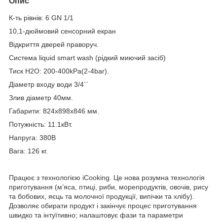
Опис
К-ть рівнів: 6 GN 1/1
10,1-дюймовий сенсорний екран
Відкриття дверей праворуч.
Система liquid smart wash (рідкий миючий засіб)
Тиск H2O: 200-400kPa(2-4bar).
Діаметр входу води 3/4´´
Злив діаметр 40мм.
Габарити: 824x898x846 мм.
Потужність: 11.1кВт.
Напруга: 380В
Вага: 126 кг.
Працює з технологією iCooking. Це нова розумна технологія
приготування (м’яса, птиці, риби, морепродуктів, овочів, рису
та бобових, яєць та молочної продукції, випічки та хлібу).
Дозволяє обирати продукт і закінчує процес приготування
швидко та інтуїтивно; налаштовує фази та параметри