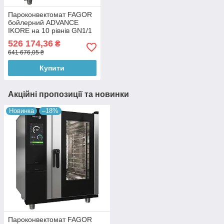
Пароконвектомат FAGOR
бойлерний ADVANCE
IKORE на 10 рівнів GN1/1
APW-101-E R LW S
526 174,36
₴
641 676,05 ₴
Купити
Акційні пропозиції та новинки
Новинка
–18%
Пароконвектомат FAGOR