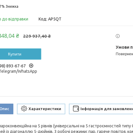
17%
о до відправки
Код:
AP5QT
848,04 ₴
229 937,40 ₴
Купити
поверне
98) 893-67-67
/Telegram/WhatsApp
Опис
Характеристики
Інформація для замовлен
пароконвекційна на 5 рівнів (універсальні на 5 гастроємностей типу
ей із діагоналлю 5-дюймів. 3 робочі режими: пар, гаряче повітря, к