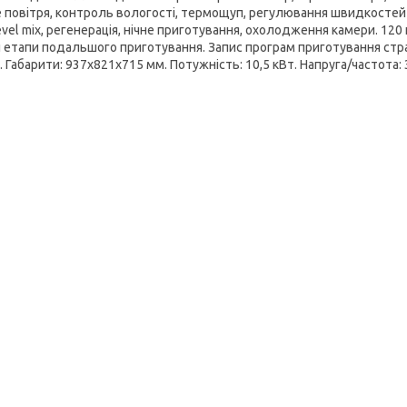
е повітря, контроль вологості, термощуп, регулювання швидкостей 
evel mix, регенерація, нічне приготування, охолодження камери. 120
и етапи подальшого приготування. Запис програм приготування стра
 Габарити: 937х821х715 мм. Потужність: 10,5 кВт. Напруга/частота: 