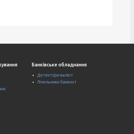
ткування
Банківське обладнання
Детектори валют
Лічильники банкнот
ння