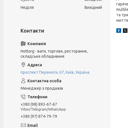
гаряч
Неділя
Вихідний
multil
та тр
миття.
Hottorg - ваги, торгове, ресторанне,
складське обладнання
проспект Перемоги, 67, Київ, Україна
Менеджер з продажів
+380 (98) 893-67-67
Viber/Telegram/WhatsApp
+380 (97) 874-79-79