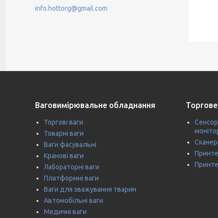
info.hottorg@gmail.com
Ваговимірювальне обладнання
Торгове
Торгові ваги
Сенсор
моніто
Товарні ваги
Сканер
Ваги фасувальні
Принте
Кранові ваги
Принте
Лабораторні ваги
Платформні ваги
Ваги для зважування тварин
Автомобільні ваги
Медичні ваги