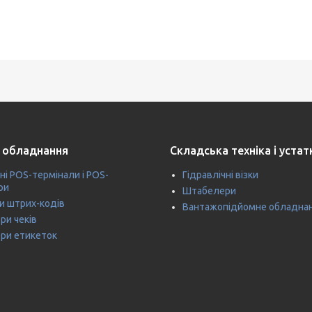
 обладнання
Складська техніка і уста
ні POS-термінали і POS-
Гідравлічні візки
ри
Штабелери
и штрих-кодів
Вантажопідйомне обладна
ри чеків
ри етикеток