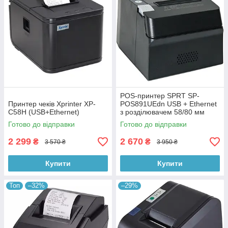
POS-принтер SPRT SP-
Принтер чеків Xprinter XP-
POS891UEdn USB + Ethernet
C58H (USB+Ethernet)
з розділювачем 58/80 мм
Готово до відправки
Готово до відправки
2 299
2 670
₴
₴
3 570 ₴
3 950 ₴
Купити
Купити
Топ
–32%
–29%