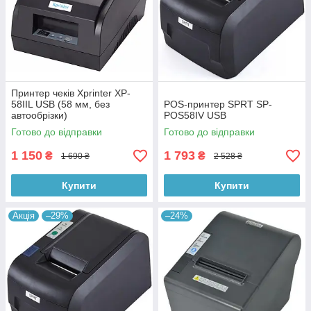
Принтер чеків Xprinter XP-
58IIL USB (58 мм, без
POS-принтер SPRT SP-
автообрізки)
POS58IV USB
Готово до відправки
Готово до відправки
1 150
1 793
₴
₴
1 690 ₴
2 528 ₴
Купити
Купити
Акція
–29%
–24%