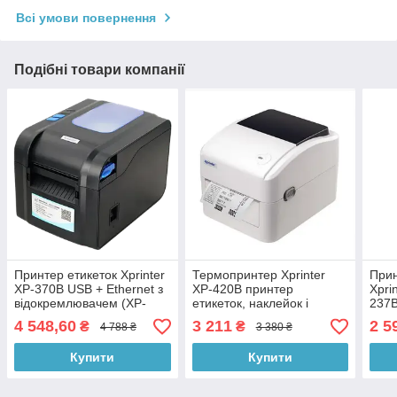
Всі умови повернення
Подібні товари компанії
Принтер етикеток Xprinter
Термопринтер Xprinter
Прин
XP-370B USB + Ethernet з
XP-420B принтер
Xpri
відокремлювачем (XP-
етикеток, наклейок і
237B
370B-UE)
штрих-кодів 108мм USB
4 548,60
3 211
2 5
₴
₴
4 788 ₴
3 380 ₴
для Нової пошти друку
ТТН
Купити
Купити