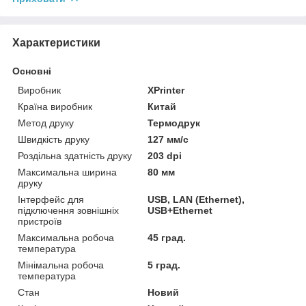
Характеристики
Основні
Виробник
XPrinter
Країна виробник
Китай
Метод друку
Термодрук
Швидкість друку
127 мм/с
Роздільна здатність друку
203 dpi
Максимальна ширина
80 мм
друку
Інтерфейс для
USB, LAN (Ethernet),
підключення зовнішніх
USB+Ethernet
пристроїв
Максимальна робоча
45 град.
температура
Мінімальна робоча
5 град.
температура
Стан
Новий