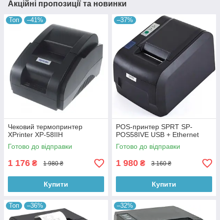
Акційні пропозиції та новинки
Топ
–41%
–37%
Чековий термопринтер
POS-принтер SPRT SP-
XPrinter XP-58IIH
POS58IVE USB + Ethernet
Готово до відправки
Готово до відправки
1 176
1 980
₴
₴
1 980 ₴
3 160 ₴
Купити
Купити
Топ
–36%
–32%