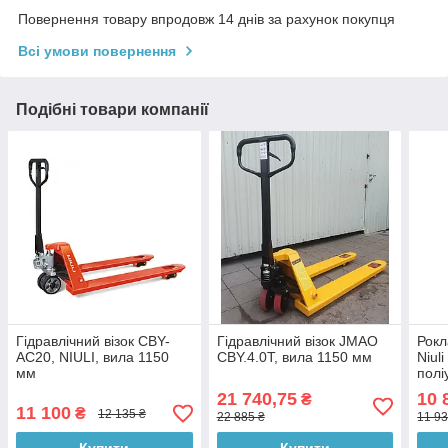
Повернення товару впродовж 14 днів за рахунок покупця
Всі умови повернення
Подібні товари компанії
Гідравлічний візок CBY-
Гідравлічний візок JMAO
Рокл
AC20, NIULI, вила 1150
CBY.4.0T, вила 1150 мм
Niul
мм
полі
21 740,75
10 
₴
11 100
₴
12 135 ₴
22 885 ₴
11 93