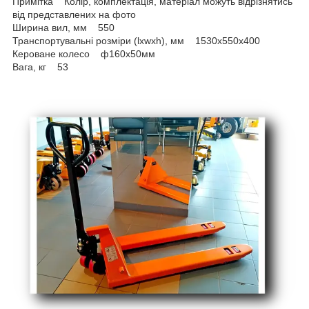
Примітка Колір, комплектація, матеріал можуть відрізнятись
від представлених на фото
Ширина вил, мм 550
Транспортувальні розміри (lхwхh), мм 1530х550х400
Кероване колесо ф160х50мм
Вага, кг 53