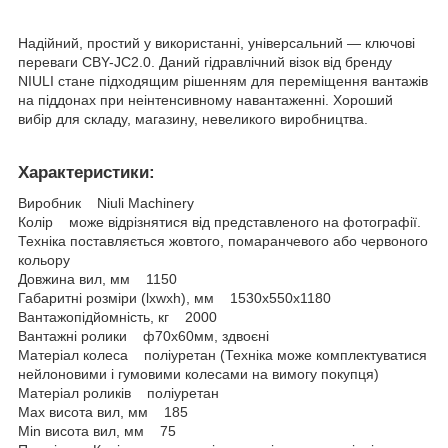
Надійний, простий у використанні, універсальний — ключові
переваги CBY-JC2.0. Даний гідравлічний візок від бренду
NIULI стане підходящим рішенням для переміщення вантажів
на піддонах при неінтенсивному навантаженні. Хороший
вибір для складу, магазину, невеликого виробництва.
Характеристики:
Виробник Niuli Machinery
Колір може відрізнятися від представленого на фотографії.
Техніка поставляється жовтого, помаранчевого або червоного
кольору
Довжина вил, мм 1150
Габаритні розміри (lхwхh), мм 1530х550х1180
Вантажопідйомність, кг 2000
Вантажні ролики ф70х60мм, здвоєні
Матеріал колеса поліуретан (Техніка може комплектуватися
нейлоновими і гумовими колесами на вимогу покупця)
Матеріал роликів поліуретан
Мax висота вил, мм 185
Мin висота вил, мм 75