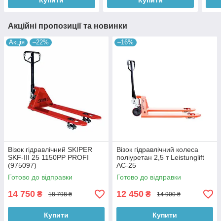
Купити
Купити
Акційні пропозиції та новинки
Акція
–22%
–16%
Візок гідравлічний SKIPER
Візок гідравлічний колеса
SKF-III 25 1150PP PROFI
поліуретан 2,5 т Leistunglift
(975097)
AC-25
Готово до відправки
Готово до відправки
14 750
12 450
₴
₴
18 798 ₴
14 900 ₴
Купити
Купити