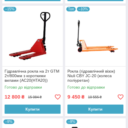
–15%
Топ
–10%
Гідравлічна рокла на 2т GTM
Рокла (гідравлічний візок)
2т/800мм з короткими
Niuli CBY JС-20 (колеса
вилами (AC20(HTA20))
поліуретан)
Готово до відправки
Готово до відправки
12 800
9 450
₴
₴
15 084 ₴
10 555 ₴
Купити
Купити
–9%
–9%