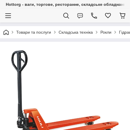
Hottorg - ваги, торгове, ресторанне, складське обладнання
Товари та послуги
Складська техніка
Рокли
Гідра