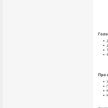
Голо
Про 