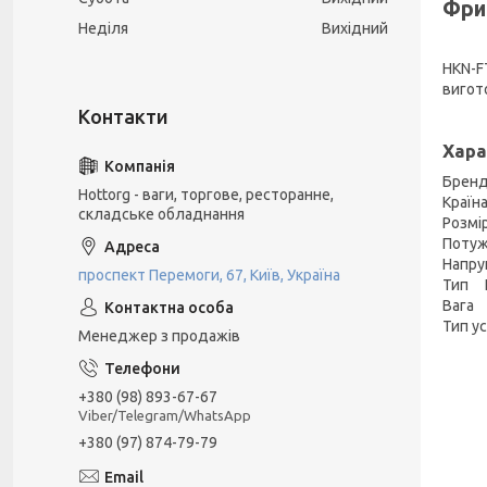
Фри
Неділя
Вихідний
HKN-F
вигот
Хара
Брен
Hottorg - ваги, торгове, ресторанне,
Країн
складське обладнання
Розмі
Потуж
Напр
проспект Перемоги, 67, Київ, Україна
Тип 
Вага 
Тип у
Менеджер з продажів
+380 (98) 893-67-67
Viber/Telegram/WhatsApp
+380 (97) 874-79-79