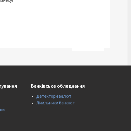
ізнесу!
ткування
Банківське обладнання
Детектори валют
Лічильники банкнот
ння