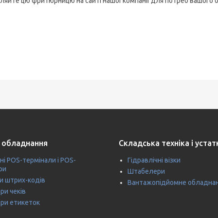
ляйте цю фритюрницю на сайті нашої компанії для потреб вашого б
 обладнання
Складська техніка і уста
ні POS-термінали і POS-
Гідравлічні візки
ри
Штабелери
и штрих-кодів
Вантажопідйомне обладна
ри чеків
ри етикеток