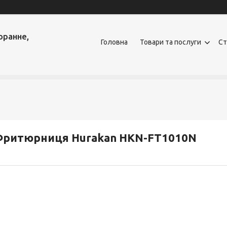
оранне,
Головна
Товари та послуги
Ст
Фритюрниця Hurakan HKN-FT1010N