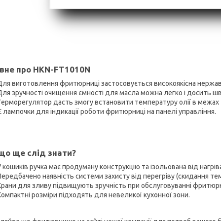
вне про HKN-FT1010N
Для виготовлення фритюрниці застосовується високоякісна нержав
Для зручності очищення ємності для масла можна легко і досить ш
Терморегулятор дасть змогу встановити температуру олії в межах 
Є лампочки для індикації роботи фритюрниці на панелі управління.
що ще слід знати?
У кошиків ручка має продуману конструкцію та ізольована від нагрів
Передбачено наявність системи захисту від перегріву (скидання те
Крани для зливу підвищують зручність при обслуговуванні фритюрн
Компактні розміри підходять для невеликої кухонної зони.