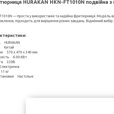
тюрниця HURAKAN HKN-FT1010N подвійна з к
T1010N — проста у використанні та надійна фритюрниця. Модель ви
овлення, підходить для вирішення різних завдань. Відмінний вибір д
ктеристики:
д HURAKAN
а Китай
ри 570 x 470 x 340 мм
ність 6.00 КВт
уга 220В
Електрична
11 кг
становки Настільні