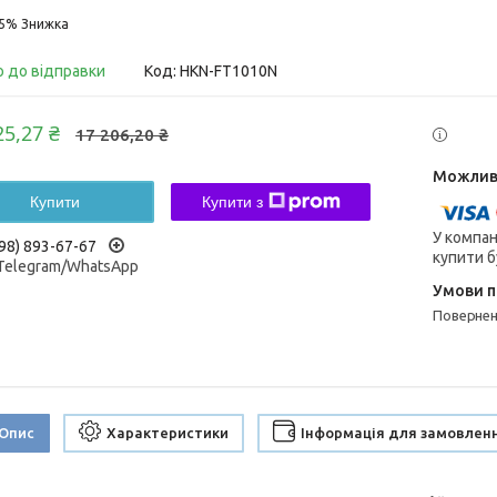
15%
о до відправки
Код:
HKN-FT1010N
25,27 ₴
17 206,20 ₴
Купити
Купити з
У компан
98) 893-67-67
купити б
/Telegram/WhatsApp
поверне
Опис
Характеристики
Інформація для замовлен