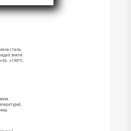
іюча сталь.
видко зняти.
+50...+190℃.
ання.
мператури).
иці.