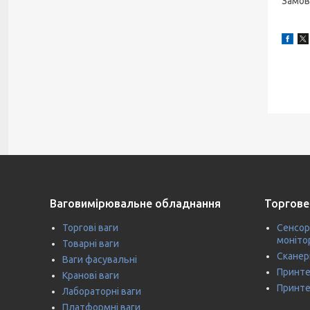
Замов
Ваговимірювальне обладнання
Торгове
Торгові ваги
Сенсор
моніто
Товарні ваги
Сканер
Ваги фасувальні
Принте
Кранові ваги
Принте
Лабораторні ваги
Платформні ваги