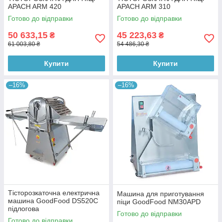
APACH ARM 420
APACH ARM 310
Готово до відправки
Готово до відправки
50 633,15
45 223,63
₴
₴
61 003,80 ₴
54 486,30 ₴
Купити
Купити
–16%
–16%
Тісторозкаточна електрична
Машина для приготування
машина GoodFood DS520C
піци GoodFood NM30APD
підлогова
Готово до відправки
Готово до відправки