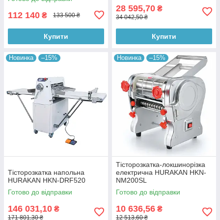
28 595,70
₴
112 140
₴
133 500 ₴
34 042,50 ₴
Купити
Купити
Новинка
–15%
Новинка
–15%
Тісторозкатка-локшинорізка
Тісторозкатка напольна
електрична HURAKAN HKN-
HURAKAN HKN-DRF520
NM200SL
Готово до відправки
Готово до відправки
146 031,10
10 636,56
₴
₴
171 801,30 ₴
12 513,60 ₴