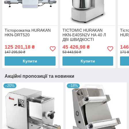
Тісторозкатка HURAKAN
ТІСТОМІС HURAKAN
Тіст
HKN-DRT520
HKN-E40SN2V НА 40 Л
HUR
ДВІ ШВИДКОСТІ
125 201,18
45 426,98
146
₴
₴
147 295,50 ₴
53 443,50 ₴
171 8
Купити
Купити
Акційні пропозиції та новинки
–20%
–18%