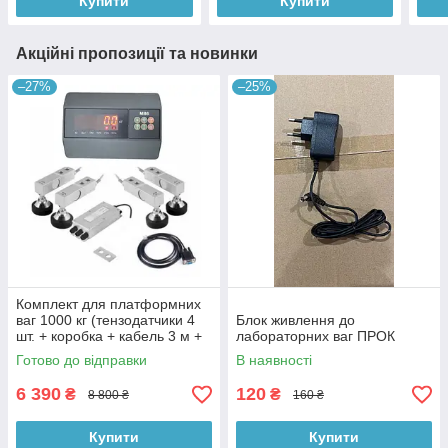
Купити
Купити
Акційні пропозиції та новинки
–27%
–25%
Комплект для платформних
ваг 1000 кг (тензодатчики 4
Блок живлення до
шт. + коробка + кабель 3 м +
лабораторних ваг ПРОК
Zemic MB6)
Готово до відправки
В наявності
6 390
120
₴
₴
8 800 ₴
160 ₴
Купити
Купити