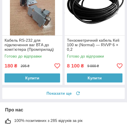
Кабель RS-232 для
Тензометричний кабель Keli
підключення ваг ВТА до
100 м (Normal) — RVVP 6 ×
комп'ютера (Промприлад)
0,2
Готово до відправки
Готово до відправки
180
8 100
₴
₴
205 ₴
9 000 ₴
Купити
Купити
Показати ще
Про нас
100% позитивних з 285 відгуків за рік