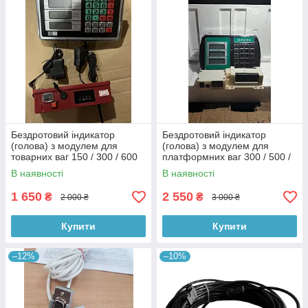
Бездротовий індикатор
Бездротовий індикатор
(голова) з модулем для
(голова) з модулем для
товарних ваг 150 / 300 / 600
платформних ваг 300 / 500 /
кг (ПРОК, Олімп, Nokasonic,
600 / 1000 / 1500 / 3000 кг (4
В наявності
В наявності
Планета Ваг та ін.)
датчики)
1 650
2 550
₴
₴
2 000 ₴
3 000 ₴
Купити
Купити
–12%
–10%