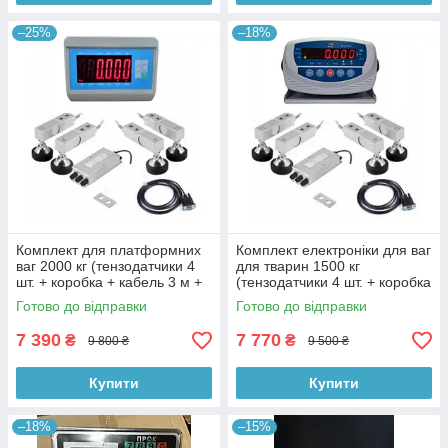
–25%
–18%
Комплект для платформних
Комплект електроніки для ваг
ваг 2000 кг (тензодатчики 4
для тварин 1500 кг
шт. + коробка + кабель 3 м +
(тензодатчики 4 шт. + коробка
Т7Е дисплей 50 мм)
+ кабель 3 м + keli xk3118т1
Готово до відправки
Готово до відправки
rs232)
7 390
7 770
₴
₴
9 800 ₴
9 500 ₴
Купити
Купити
–18%
–15%