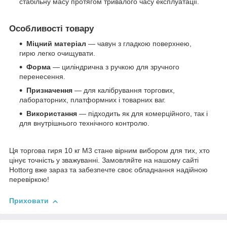
стабільну масу протягом тривалого часу експлуатації.
Особливості товару
М
іцний матеріал
— чавун з гладкою поверхнею,
гирю легко очищувати.
Форма
— циліндрична з ручкою для зручного
перенесення.
Призначення
— для калібрування торгових,
лабораторних, платформних і товарних ваг.
Використання
— підходить як для комерційного, так і
для внутрішнього технічного контролю.
Ця торгова гиря 10 кг М3 стане вірним вибором для тих, хто
цінує точність у зважуванні. Замовляйте на нашому сайті
Hottorg вже зараз та забезпечте своє обладнання надійною
перевіркою!
Приховати