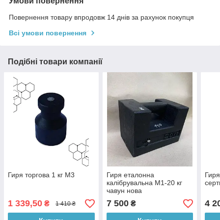
Умови повернення
Повернення товару впродовж 14 днів за рахунок покупця
Всі умови повернення
Подібні товари компанії
Гиря торгова 1 кг М3
Гиря еталонна
Гиря
калібрувальна М1-20 кг
серт
чавун нова
1 339,50
7 500
4 2
₴
₴
1 410 ₴