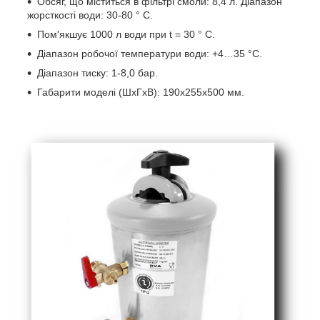
Обсяг, що міститься в фільтрі смоли: 8,4 л. Діапазон
жорсткості води: 30-80 ° С.
Пом'якшує 1000 л води при t = 30 ° С.
Діапазон робочої температури води: +4…35 °C.
Діапазон тиску: 1-8,0 бар.
Габарити моделі (ШхГхВ): 190х255х500 мм.