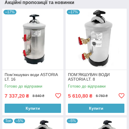
Акційні пропозиції та новинки
–17%
–17%
Пом’якшувач води ASTORIA
ПОМ’ЯКШУВАЧ ВОДИ
LT. 16
ASTORIA LT. 8
Готово до відправки
Готово до відправки
7 337,20
5 610,80
₴
₴
8 840 ₴
6 760 ₴
Купити
Купити
Топ
–5%
–5%