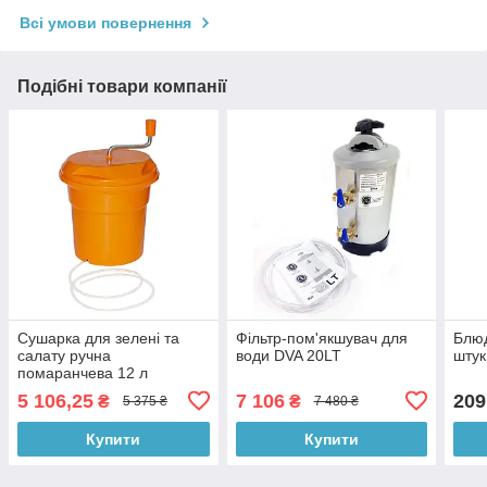
Всі умови повернення
Подібні товари компанії
Сушарка для зелені та
Фільтр-пом'якшувач для
Блюд
салату ручна
води DVA 20LT
штук
помаранчева 12 л
5 106,25
7 106
209
₴
₴
5 375 ₴
7 480 ₴
Купити
Купити