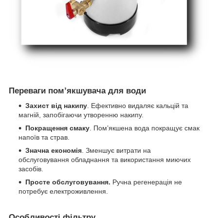
Переваги помʼякшувача для води
Захист від накипу
. Ефективно видаляє кальцій та
магній, запобігаючи утворенню накипу.
Покращення смаку
. Пом’якшена вода покращує смак
напоїв та страв.
Значна економія
. Зменшує витрати на
обслуговування обладнання та використання миючих
засобів.
Прост
е обслуговуванн
я.
Ручна регенерація не
потребує електроживлення.
Особливості фільтру