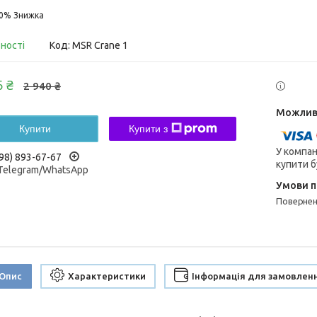
10%
вності
Код:
MSR Crane 1
6 ₴
2 940 ₴
Купити
Купити з
У компан
98) 893-67-67
купити б
/Telegram/WhatsApp
поверне
Опис
Характеристики
Інформація для замовлен