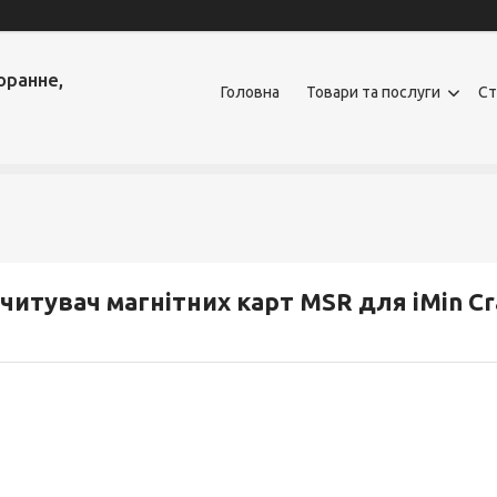
оранне,
Головна
Товари та послуги
Ст
читувач магнітних карт MSR для iMin Cr