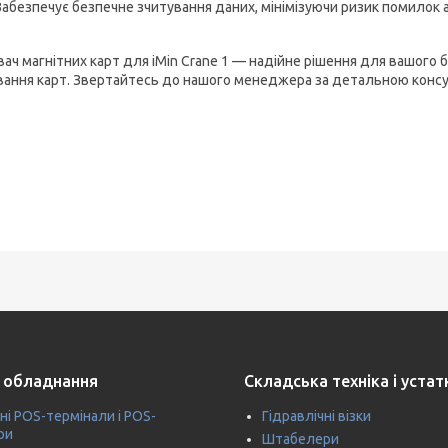
Забезпечує безпечне зчитування даних, мінімізуючи ризик помилок 
вач магнітних карт для iMin Crane 1 — надійне рішення для вашого 
вання карт. Звертайтесь до нашого менеджера за детальною консу
 обладнання
Складська техніка і уста
ні POS-термінали і POS-
Гідравлічні візки
ри
Штабелери