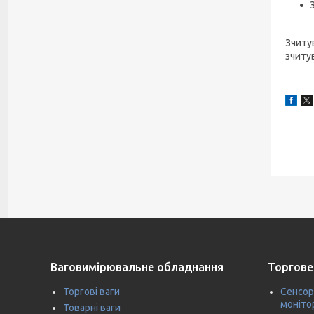
Зчиту
зчиту
Ваговимірювальне обладнання
Торгове
Торгові ваги
Сенсор
моніто
Товарні ваги