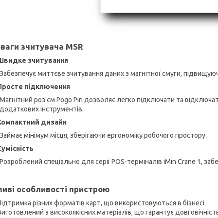
ваги зчитувача MSR
Швидке зчитування
Забезпечує миттєве зчитування даних з магнітної смуги, підвищую
Просте підключення
Магнітний роз'єм Pogo Pin дозволяє легко підключати та відключа
додаткових інструментів.
Компактний дизайн
Займає мінімум місця, зберігаючи ергономіку робочого простору.
Сумісність
Розроблений спеціально для серії POS-терміналів iMin Crane 1, заб
иві особливості пристрою
Підтримка різних форматів карт, що використовуються в бізнесі.
Виготовлений з високоякісних матеріалів, що гарантує довговічність