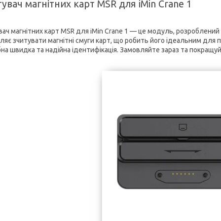
увач магнітних карт MSR для iMin Crane 1
ач магнітних карт MSR для iMin Crane 1 — це модуль, розроблений д
ляє зчитувати магнітні смуги карт, що робить його ідеальним для п
бна швидка та надійна ідентифікація. Замовляйте зараз та покращуй