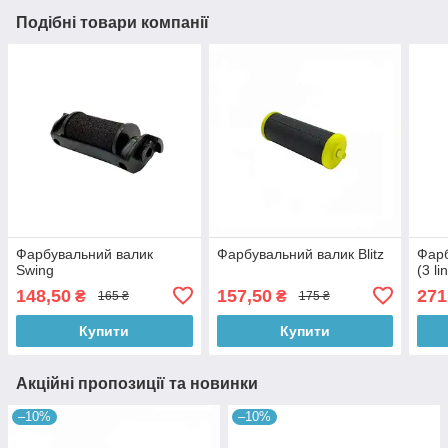
Подібні товари компанії
Фарбувальний валик
Фарбувальний валик Blitz
Фарб
Swing
(3 li
148,50
157,50
271
₴
₴
165 ₴
175 ₴
Купити
Купити
Акційні пропозиції та новинки
–10%
–10%