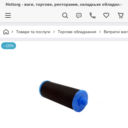
Hottorg - ваги, торгове, ресторанне, складське обладнання
Товари та послуги
Торгове обладнання
Витратні мат
–10%