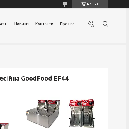
Кошик
атті
Новини
Контакти
Про нас
сійна GoodFood EF44