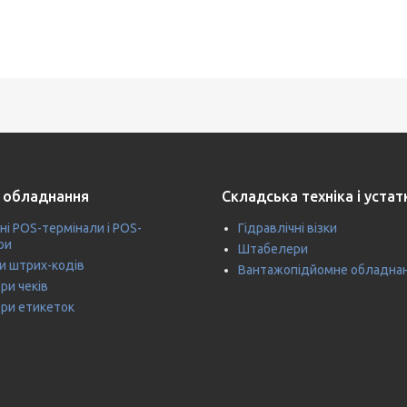
 обладнання
Складська техніка і уста
ні POS-термінали і POS-
Гідравлічні візки
ри
Штабелери
и штрих-кодів
Вантажопідйомне обладна
ри чеків
ри етикеток