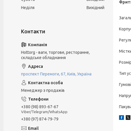
Фрит
Неділя
Вихідний
Загаль
Корпус
Регул
Містк
Hottorg - ваги, торгове, ресторанне,
складське обладнання
Розмі
Тип у
проспект Перемоги, 67, Київ, Україна
Гумові
Менеджер з продажів
Напруг
+380 (98) 893-67-67
Пакува
Viber/Telegram/WhatsApp
+380 (97) 874-79-79