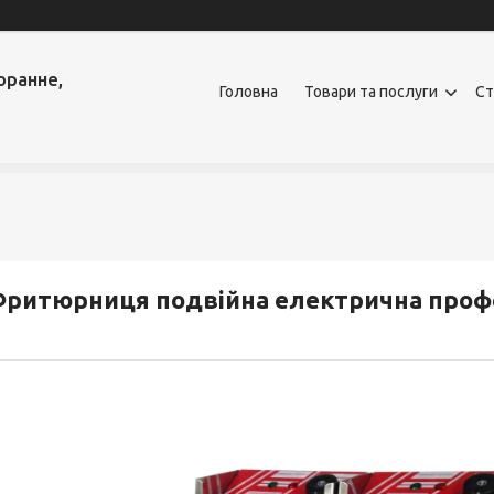
оранне,
Головна
Товари та послуги
Ст
ритюрниця подвійна електрична профе