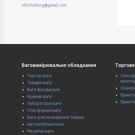
info.hottorg@gmail.com
Ваговимірювальне обладнання
Торгове
Торгові ваги
Сенсор
моніто
Товарні ваги
Сканер
Ваги фасувальні
Принте
Кранові ваги
Принте
Лабораторні ваги
Платформні ваги
Ваги для зважування тварин
Автомобільні ваги
Медичні ваги