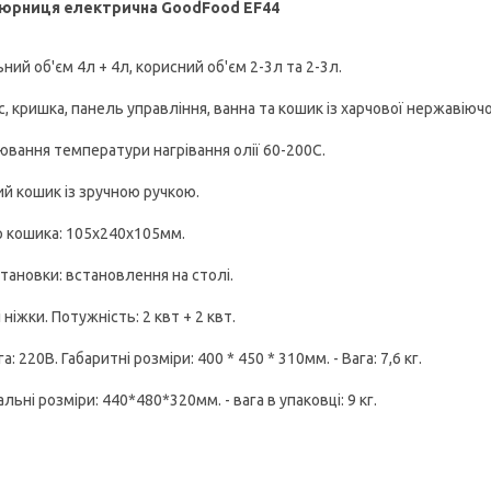
юрниця електрична GoodFood EF44
ний об'єм 4л + 4л, корисний об'єм 2-3л та 2-3л.
, кришка, панель управління, ванна та кошик із харчової нержавіючої
ювання температури нагрівання олії 60-200С.
ий кошик із зручною ручкою.
р кошика: 105х240х105мм.
становки: встановлення на столі.
 ніжки. Потужність: 2 квт + 2 квт.
а: 220В. Габаритні розміри: 400 * 450 * 310мм. - Вага: 7,6 кг.
льні розміри: 440*480*320мм. - вага в упаковці: 9 кг.