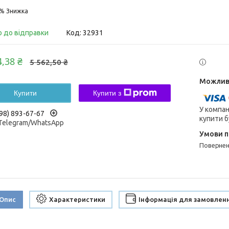
5%
о до відправки
Код:
32931
4,38 ₴
5 562,50 ₴
Купити
Купити з
У компан
98) 893-67-67
купити б
/Telegram/WhatsApp
поверне
Опис
Характеристики
Інформація для замовлен