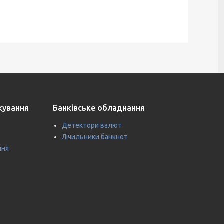
ткування
Банківське обладнання
Детектори валют
Лічильники банкнот
ння