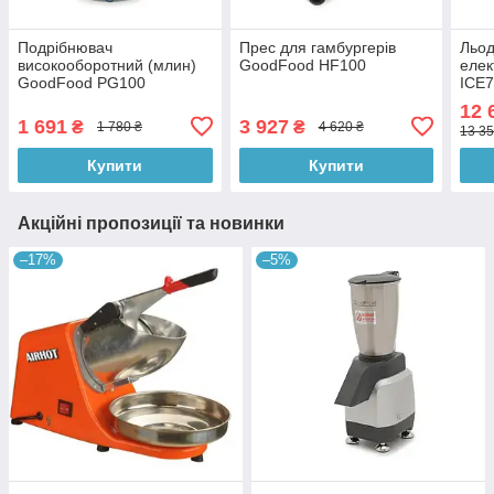
Подрібнювач
Прес для гамбургерів
Льо
високооборотний (млин)
GoodFood HF100
еле
GoodFood PG100
ICE
12 
1 691
3 927
₴
₴
1 780 ₴
4 620 ₴
13 35
Купити
Купити
Акційні пропозиції та новинки
–17%
–5%