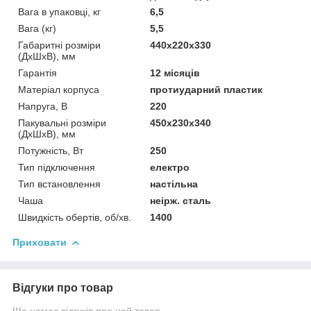
Вага в упаковці, кг
6,5
Вага (кг)
5,5
Габаритні розміри
440х220х330
(ДхШхВ), мм
Гарантія
12 місяців
Матеріал корпуса
протиударний пластик
Напруга, В
220
Пакувальні розміри
450х230х340
(ДхШхВ), мм
Потужність, Вт
250
Тип підключення
електро
Тип встановлення
настільна
Чаша
неірж. сталь
Швидкість обертів, об/хв.
1400
Приховати
Відгуки про товар
Ще немає відгуків про цей товар