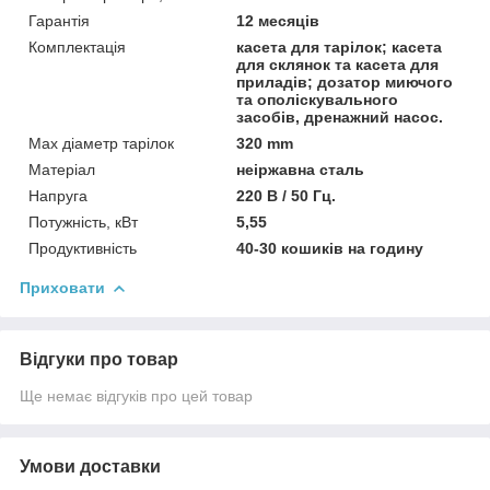
Гарантія
12 месяців
Комплектація
касета для тарілок; касета
для склянок та касета для
приладів; дозатор миючого
та ополіскувального
засобів, дренажний насос.
Мax діаметр тарілок
320 mm
Матеріал
неіржавна сталь
Напруга
220 В / 50 Гц.
Потужність, кВт
5,55
Продуктивність
40-30 кошиків на годину
Приховати
Відгуки про товар
Ще немає відгуків про цей товар
Умови доставки