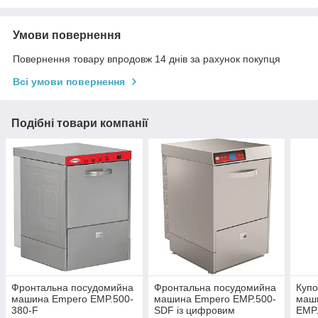
Умови повернення
Повернення товару впродовж 14 днів за рахунок покупця
Всі умови повернення
Подібні товари компанії
Фронтальна посудомийна
Фронтальна посудомийна
Куп
машина Empero EMP.500-
машина Empero EMP.500-
маш
380-F
SDF із цифровим
EMP.