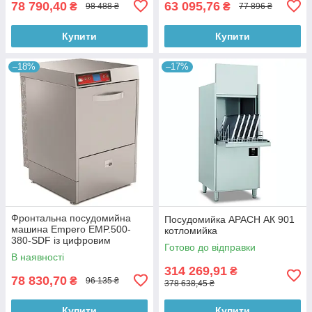
78 790,40
63 095,76
₴
₴
98 488 ₴
77 896 ₴
Купити
Купити
–18%
–17%
Фронтальна посудомийна
Посудомийка APACH АК 901
машина Empero EMP.500-
котломийка
380-SDF із цифровим
Готово до відправки
дисплеєм керування
В наявності
314 269,91
₴
78 830,70
₴
96 135 ₴
378 638,45 ₴
Купити
Купити