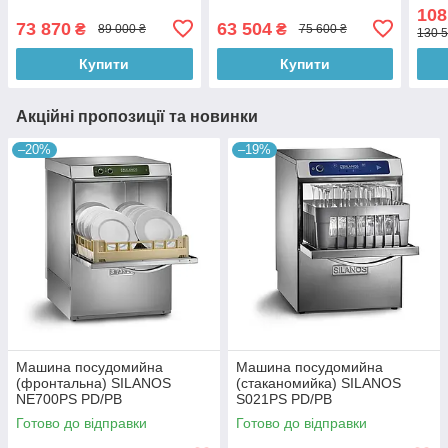
дисплеєм керування
циф
108
керу
73 870
63 504
₴
₴
89 000 ₴
75 600 ₴
130 5
Купити
Купити
Акційні пропозиції та новинки
–20%
–19%
Машина посудомийна
Машина посудомийна
(фронтальна) SILANOS
(стаканомийка) SILANOS
NE700PS PD/PB
S021PS PD/PB
Готово до відправки
Готово до відправки