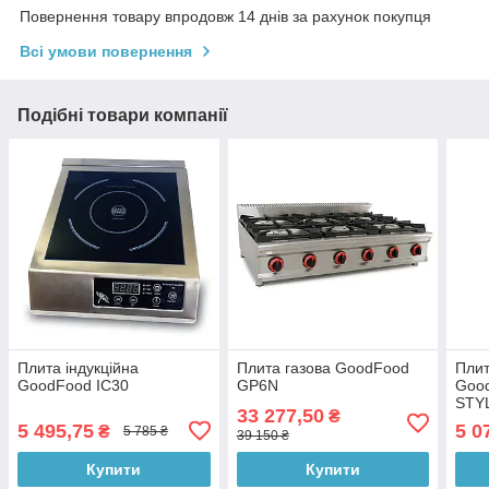
Повернення товару впродовж 14 днів за рахунок покупця
Всі умови повернення
Подібні товари компанії
Плита індукційна
Плита газова GoodFood
Плит
GoodFood IC30
GP6N
Goo
STY
33 277,50
₴
5 495,75
5 0
₴
5 785 ₴
39 150 ₴
Купити
Купити