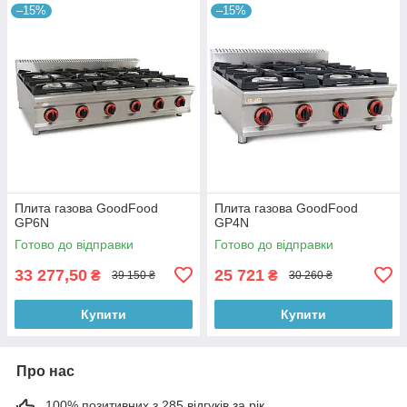
–15%
–15%
Плита газова GoodFood
Плита газова GoodFood
GP6N
GP4N
Готово до відправки
Готово до відправки
33 277,50
25 721
₴
₴
39 150 ₴
30 260 ₴
Купити
Купити
Про нас
100% позитивних з 285 відгуків за рік