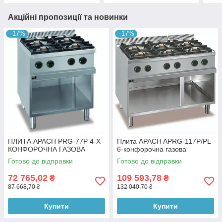
Акційні пропозиції та новинки
–17%
–17%
ПЛИТА APACH PRG-77P 4-Х
Плита APACH APRG-117P/PL
КОНФОРОЧНА ГАЗОВА
6-конфорочна газова
Готово до відправки
Готово до відправки
72 765,02
109 593,78
₴
₴
87 668,70 ₴
132 040,70 ₴
Купити
Купити