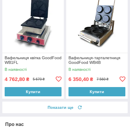
Вафельниця квітка GoodFood
Вафельниця-тарталетниця
WB1FL
GoodFood WB4B
В наявності
В наявності
4 762,80
6 350,40
₴
₴
5 670 ₴
7 560 ₴
Купити
Купити
Показати ще
Про нас