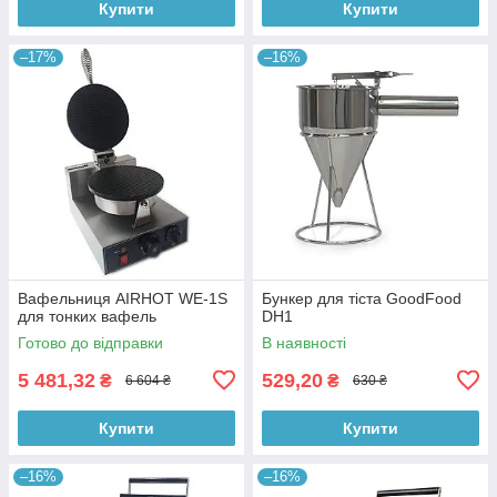
Купити
Купити
–17%
–16%
Вафельниця AIRHOT WE-1S
Бункер для тіста GoodFood
для тонких вафель
DH1
Готово до відправки
В наявності
5 481,32
529,20
₴
₴
6 604 ₴
630 ₴
Купити
Купити
–16%
–16%