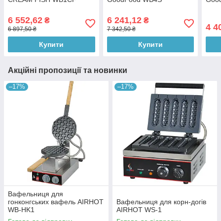
6 552,62
6 241,12
₴
₴
4 4
6 897,50 ₴
7 342,50 ₴
Купити
Купити
Акційні пропозиції та новинки
–17%
–17%
Вафельниця для
гонконгських вафель AIRHOT
Вафельниця для корн-догів
WB-HK1
AIRHOT WS-1