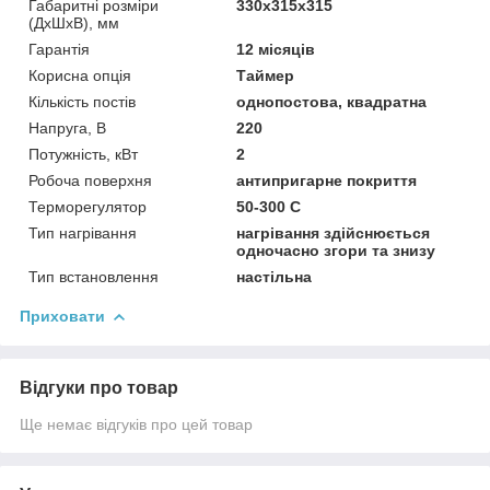
Габаритні розміри
330х315х315
(ДхШхВ), мм
Гарантія
12 місяців
Корисна опція
Таймер
Кількість постів
однопостова, квадратна
Напруга, В
220
Потужність, кВт
2
Робоча поверхня
антипригарне покриття
Терморегулятор
50-300 С
Тип нагрівання
нагрівання здійснюється
одночасно згори та знизу
Тип встановлення
настільна
Приховати
Відгуки про товар
Ще немає відгуків про цей товар