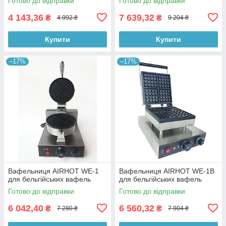
Готово до відправки
Готово до відправки
4 143,36
7 639,32
₴
₴
4 992 ₴
9 204 ₴
Купити
Купити
–17%
–17%
Вафельниця AIRHOT WE-1
Вафельниця AIRHOT WE-1B
для бельгійських вафель
для бельгійських вафель
Готово до відправки
Готово до відправки
6 042,40
6 560,32
₴
₴
7 280 ₴
7 904 ₴