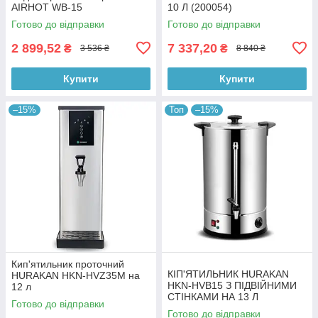
AIRHOT WB-15
10 Л (200054)
Готово до відправки
Готово до відправки
2 899,52
7 337,20
₴
₴
3 536 ₴
8 840 ₴
Купити
Купити
–15%
Топ
–15%
Кип'ятильник проточний
КІП'ЯТИЛЬНИК HURAKAN
HURAKAN HKN-HVZ35M на
HKN-HVB15 З ПІДВІЙНИМИ
12 л
СТІНКАМИ НА 13 Л
Готово до відправки
Готово до відправки