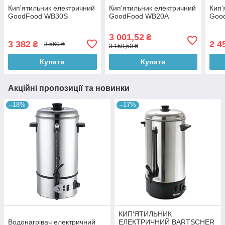
Кип'ятильник електричний
Кип'ятильник електричний
Кип'
GoodFood WB30S
GoodFood WB20A
Goo
3 001,52
₴
3 382
2 4
₴
3 560 ₴
3 159,50 ₴
Купити
Купити
Акційні пропозиції та новинки
–18%
–17%
КИП'ЯТИЛЬНИК
Водонагрівач електричний
ЕЛЕКТРИЧНИЙ BARTSCHER