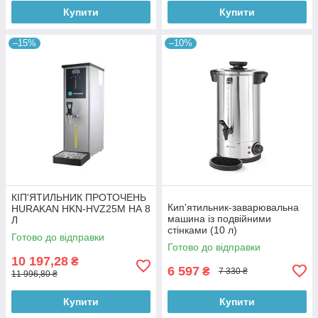
Купити
Купити
–15%
–10%
КІП'ЯТИЛЬНИК ПРОТОЧЕНЬ
Кип'ятильник-заварювальна
HURAKAN HKN-HVZ25M НА 8
машина із подвійними
Л
стінками (10 л)
Готово до відправки
Готово до відправки
10 197,28
₴
6 597
₴
7 330 ₴
11 996,80 ₴
Купити
Купити