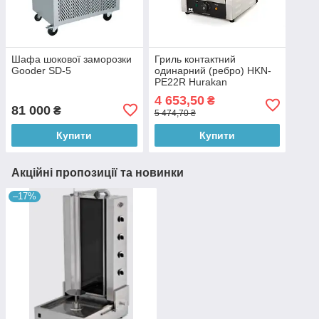
Шафа шокової заморозки
Гриль контактний
Gooder SD-5
одинарний (ребро) HKN-
PE22R Hurakan
4 653,50
₴
81 000
₴
5 474,70 ₴
Купити
Купити
Акційні пропозиції та новинки
–17%