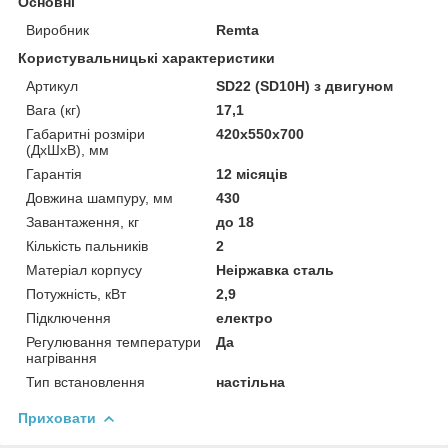
Основні
Виробник
Remta
Користувальницькі характеристики
Артикул
SD22 (SD10H) з двигуном
Вага (кг)
17,1
Габаритні розміри
420х550х700
(ДхШхВ), мм
Гарантія
12 місяців
Довжина шампуру, мм
430
Завантаження, кг
до 18
Кількість пальників
2
Матеріал корпусу
Неіржавка сталь
Потужність, кВт
2,9
Підключення
електро
Регулювання температури
Да
нагрівання
Тип встановлення
настільна
Приховати