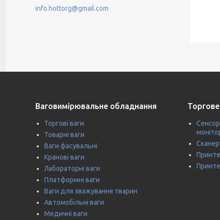
info.hottorg@gmail.com
Ваговимірювальне обладнання
Торгове
Торгові ваги
Сенсор
моніто
Товарні ваги
Сканер
Ваги фасувальні
Принте
Кранові ваги
Принте
Лабораторні ваги
Платформні ваги
Ваги для зважування тварин
Автомобільні ваги
Медичні ваги