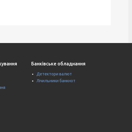
ткування
Банківське обладнання
Детектори валют
Лічильники банкнот
ння