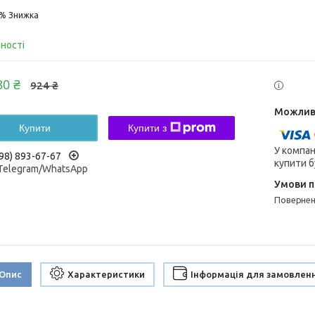
5%
вності
80 ₴
924 ₴
Купити
Купити з
У компан
98) 893-67-67
купити б
/Telegram/WhatsApp
поверне
Опис
Характеристики
Інформація для замовлен