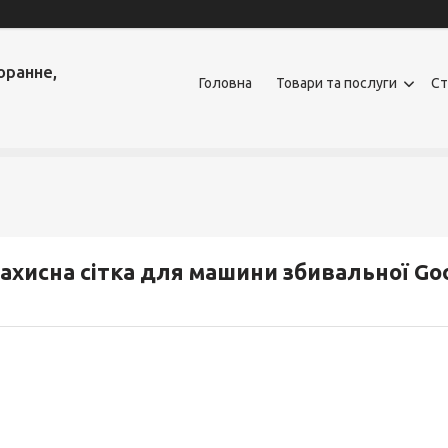
оранне,
Головна
Товари та послуги
Ст
ахисна сітка для машини збивальної G