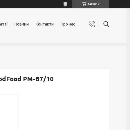
Кошик
атті
Новини
Контакти
Про нас
oodFood PM-B7/10