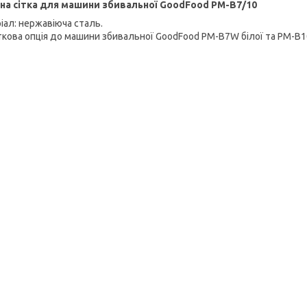
на сітка для машини збивальної GoodFood PM-B7/10
іал: нержавіюча сталь.
кова опція до машини збивальної GoodFood PM-B7W білої та PM-B1