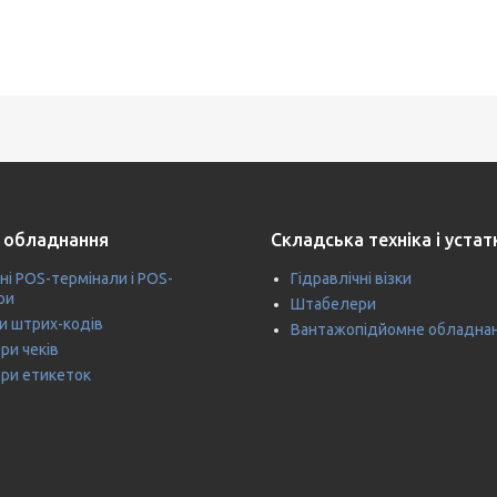
 обладнання
Складська техніка і уста
ні POS-термінали і POS-
Гідравлічні візки
ри
Штабелери
и штрих-кодів
Вантажопідйомне обладна
ри чеків
ри етикеток