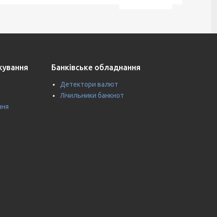
ткування
Банківське обладнання
Детектори валют
Лічильники банкнот
ння