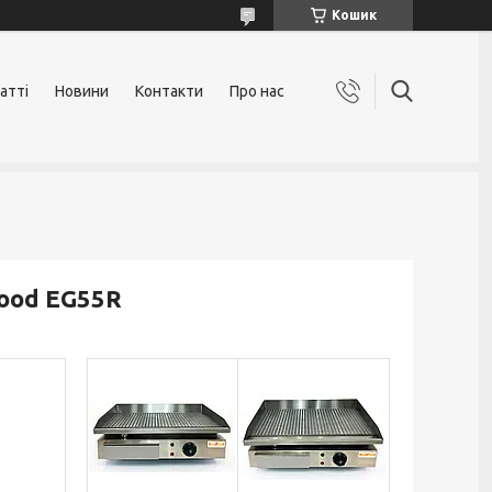
Кошик
атті
Новини
Контакти
Про нас
ood EG55R