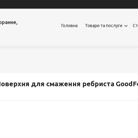
оранне,
Головна
Товари та послуги
Ст
оверхня для смаження ребриста GoodF