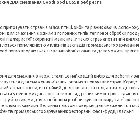
хня для смаження GoodFood EG55R ребриста
о приготувати страви з м'яса, птиці, риби та різних овочів допомо
хні для смажання є одним з головних типів теплової обробки продук
хні піджаристої скоринки і малюнка. У таких страв апетитний вигляд
туються популярністю у клієнтів закладів громадського харчування
ood легко впораються зі своїми обов'язками та допоможуть приготу
хня для смажння з нерж. стали це найкращий вибір для роботи у за
совується для смаження м'ясних, рибних та овочевих страв. Корпус 
ний у плані гігієни, він стійкий до дії кислот та солі, а також до п
ювати у певному діапазоні залежно від різних вимог приготування 
етру бортиками для запобігання розбризкуванню жиру та збіркою жи
 теплові показники. Великим плюсом поверхні для смаження є її моб
об'єктів громадського харчування: ресторани, фаст-фуди, їдальня.