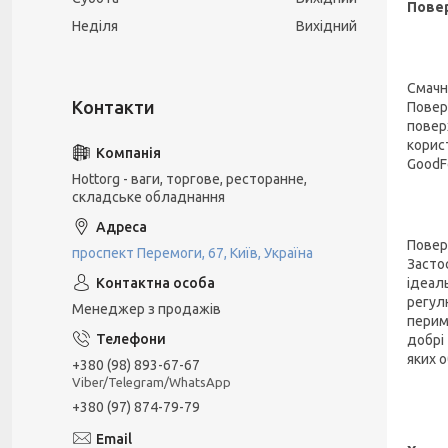
Повер
Неділя
Вихідний
Смачн
Повер
повер
корис
GoodF
Hottorg - ваги, торгове, ресторанне,
складське обладнання
Повер
проспект Перемоги, 67, Київ, Україна
Засто
ідеаль
регул
Менеджер з продажів
перим
добрі
яких 
+380 (98) 893-67-67
Viber/Telegram/WhatsApp
+380 (97) 874-79-79