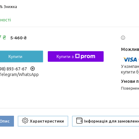
5%
вності
7 ₴
5 460 ₴
Купити
Купити з
У компан
98) 893-67-67
купити б
/Telegram/WhatsApp
поверне
Опис
Характеристики
Інформація для замовлен