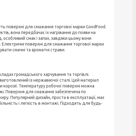
жуть поверхні для смажання торгової марки GoodFood.
тів, вона передбачає їх нагрівання до появи на
, особливий смак і запах, завдяки цьому вони
. Електричні поверхні для смажання торгової марки
вати смачні та ароматні страви.
кладах громадського харчування та торгівлі.
виготовлений із нержавіючої сталі. Цей матеріал
ояви корозії. Температуру робочої поверхні можна
їжі. Поверхня для смажання забезпечена по
ру. Популярний дизайн, проста в експлуатації, має
ільність і легкість в монтажі. Підходять для будь-