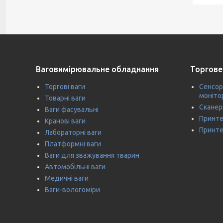
Ваговимірювальне обладнання
Торгове
Торгові ваги
Сенсор
моніто
Товарні ваги
Сканер
Ваги фасувальні
Принте
Кранові ваги
Принте
Лабораторні ваги
Платформні ваги
Ваги для зважування тварин
Автомобільні ваги
Медичні ваги
Ваги-вологоміри