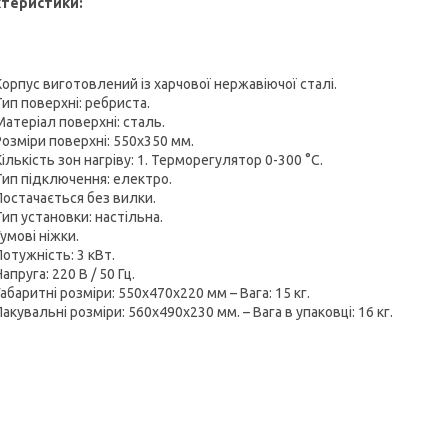
ктеристики:
Корпус виготовлений із харчової нержавіючої сталі.
Тип поверхні: ребриста.
Матеріал поверхні: сталь.
Розміри поверхні: 550х350 мм.
Кількість зон нагріву: 1. Терморегулятор 0-300 °C.
Тип підключення: електро.
Постачається без вилки.
Тип установки: настільна.
Гумові ніжки.
Потужність: 3 кВт.
Напруга: 220 В / 50 Гц.
Габаритні розміри: 550х470х220 мм – Вага: 15 кг.
Пакувальні розміри: 560х490х230 мм. – Вага в упаковці: 16 кг.