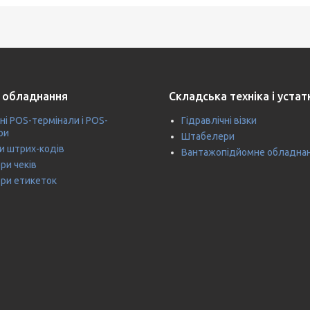
 обладнання
Складська техніка і уста
ні POS-термінали і POS-
Гідравлічні візки
ри
Штабелери
и штрих-кодів
Вантажопідйомне обладна
ри чеків
ри етикеток