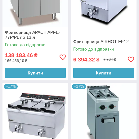
Фритюрниця APACH APFE-
77P/PL по 13 л
Фритюрниця AIRHOT EF12
Готово до відправки
Готово до відправки
138 183,46
₴
6 394,32
₴
7 704 ₴
166 486,10 ₴
Купити
Купити
–17%
–17%