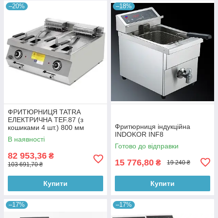
–20%
–18%
ФРИТЮРНИЦЯ TATRA
ЕЛЕКТРИЧНА TEF.87 (з
Фритюрниця індукційна
кошиками 4 шт.) 800 мм
INDOKOR INF8
В наявності
Готово до відправки
82 953,36
₴
15 776,80
₴
19 240 ₴
103 691,70 ₴
Купити
Купити
–17%
–17%