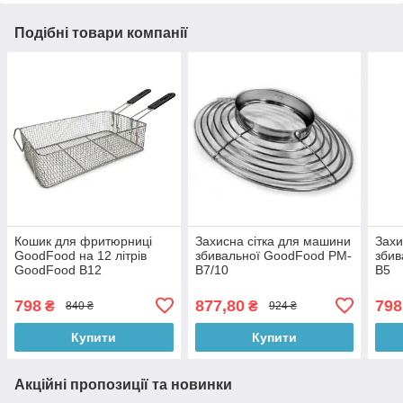
Подібні товари компанії
Кошик для фритюрниці
Захисна сітка для машини
Захи
GoodFood на 12 літрів
збивальної GoodFood PM-
збив
GoodFood B12
B7/10
B5
798
877,80
798
₴
₴
840 ₴
924 ₴
Купити
Купити
Акційні пропозиції та новинки