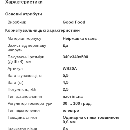
Характеристики
Основні атрибути
Виробник
Good Food
Користувальницькі характеристики
Матеріал корпусу
Неіржавка сталь
Захист від перепаду
Да
напруги
Пакувальні розміри
340х340х590
(ДхШхВ), мм
Артикул
WB20A
Вага в упаковці, кг
5,5
Вага (кг)
4,5
Потужність, кВт
2,5
Тип встановлення
настільна
Регулятор температури
30 ... 100 град.
Тип підключення
електро
Товщина стінки
Одинарна стінка товщиною
0,6 мм.
Індикатор рівня
Да