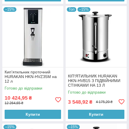
–15%
Топ
–15%
Кип'ятильник проточний
КІП'ЯТИЛЬНИК HURAKAN
HURAKAN HKN-HVZ35M на
HKN-HVB15 З ПІДВІЙНИМИ
12 л
СТІНКАМИ НА 13 Л
Готово до відправки
Готово до відправки
10 424,95
₴
3 548,92
₴
4 175,20 ₴
12 264,65 ₴
Купити
Купити
–15%
–15%