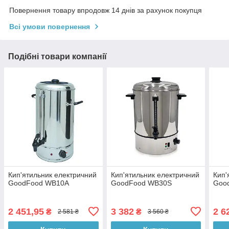
Повернення товару впродовж 14 днів за рахунок покупця
Всі умови повернення
Подібні товари компанії
Кип'ятильник електричний
Кип'ятильник електричний
Кип'
GoodFood WB10A
GoodFood WB30S
Goo
2 451,95
3 382
2 6
₴
₴
2 581 ₴
3 560 ₴