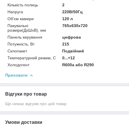
Кількість полиць
2
Напруга
220В/50Гц
Об'єм камери
120 л
Пакувальні
765х630х720
розміри(ДхШхВ), мм
Панель керування
цифрова
Потужність, Вт
215
Склопакет
Подвійний
Температурний режим, C
0...+12
Холодогент
R600a або R290
Приховати
Відгуки про товар
Ще немає відгуків про цей товар
Умови доставки