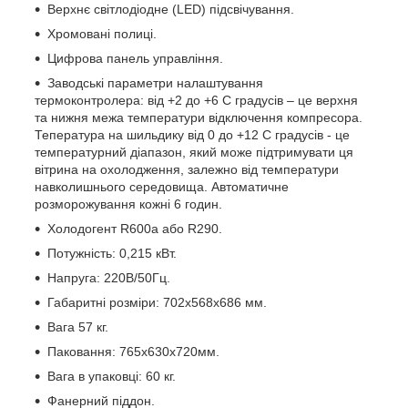
Верхнє світлодіодне (LED) підсвічування.
Хромовані полиці.
Цифрова панель управління.
Заводські параметри налаштування
термоконтролера: від +2 до +6 С градусів – це верхня
та нижня межа температури відключення компресора.
Тепература на шильдику від 0 до +12 С градусів - це
температурний діапазон, який може підтримувати ця
вітрина на охолодження, залежно від температури
навколишнього середовища. Автоматичне
розморожування кожні 6 годин.
Холодогент R600a або R290.
Потужність: 0,215 кВт.
Напруга: 220В/50Гц.
Габаритні розміри: 702x568x686 мм.
Вага 57 кг.
Паковання: 765х630х720мм.
Вага в упаковці: 60 кг.
Фанерний піддон.