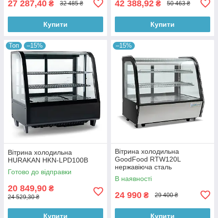
27 287,40
42 388,92
₴
₴
32 485 ₴
50 463 ₴
Купити
Купити
Топ
–15%
–15%
Вітрина холодильна
Вітрина холодильна
GoodFood RTW120L
HURAKAN HKN-LPD100B
нержавіюча сталь
Готово до відправки
В наявності
20 849,90
₴
24 990
₴
29 400 ₴
24 529,30 ₴
Купити
Купити