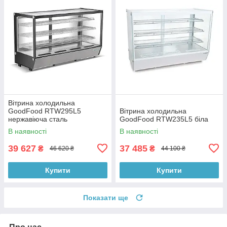
Вітрина холодильна
GoodFood RTW295L5
Вітрина холодильна
нержавіюча сталь
GoodFood RTW235L5 біла
В наявності
В наявності
39 627
37 485
₴
₴
46 620 ₴
44 100 ₴
Купити
Купити
Показати ще