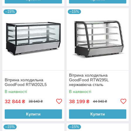
–15%
–15%
Вітрина холодильна
Вітрина холодильна
GoodFood RTW295L
GoodFood RTW202L5
нержавіюча сталь
В наявності
В наявності
32 844
38 199
₴
₴
38 640 ₴
44 940 ₴
Купити
Купити
–15%
–15%