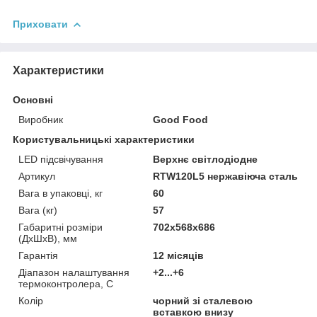
Приховати
Характеристики
Основні
Виробник
Good Food
Користувальницькі характеристики
LED підсвічування
Верхнє світлодіодне
Артикул
RTW120L5 нержавіюча сталь
Вага в упаковці, кг
60
Вага (кг)
57
Габаритні розміри
702x568x686
(ДхШхВ), мм
Гарантія
12 місяців
Діапазон налаштування
+2...+6
термоконтролера, C
Колір
чорний зі сталевою
вставкою внизу