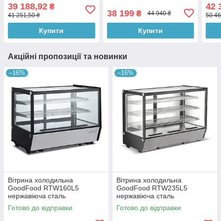
39 188,92
42 
₴
38 199
₴
44 940 ₴
41 251,50 ₴
50 46
Купити
Купити
Акційні пропозиції та новинки
–16%
–16%
Вітрина холодильна
Вітрина холодильна
GoodFood RTW160L5
GoodFood RTW235L5
нержавіюча сталь
нержавіюча сталь
Готово до відправки
Готово до відправки