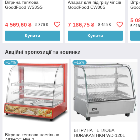
Вітрина теплова
Апарат для підігріву чіпсів
Вітр
GoodFood WS3SS
GoodFood CW80S
Goo
5 0
4 569,60
7 186,75
₴
₴
5 376 ₴
8 455 ₴
5 918
Купити
Купити
Акційні пропозиції та новинки
–17%
–15%
ВІТРИНА ТЕПЛОВА
Вітрина теплова настільна
HURAKAN HKN WD-120L
AIRHOT HW-2