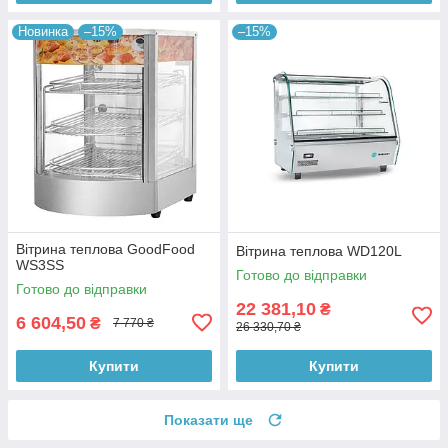
Новинка
–15%
–15%
Вітрина теплова GoodFood
Вітрина теплова WD120L
WS3SS
Готово до відправки
Готово до відправки
22 381,10
₴
6 604,50
₴
7 770 ₴
26 330,70 ₴
Купити
Купити
Показати ще