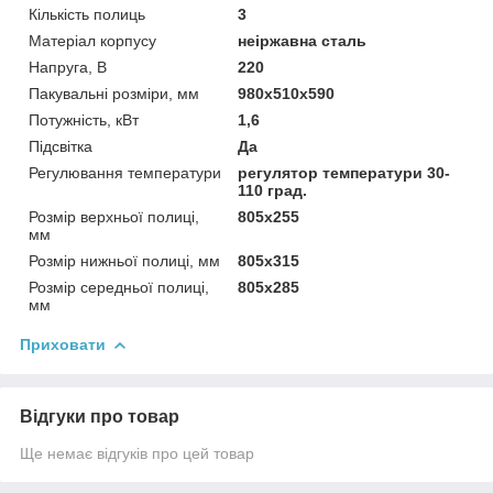
Кількість полиць
3
Матеріал корпусу
неіржавна сталь
Напруга, В
220
Пакувальні розміри, мм
980х510х590
Потужність, кВт
1,6
Підсвітка
Да
Регулювання температури
регулятор температури 30-
110 град.
Розмір верхньої полиці,
805х255
мм
Розмір нижньої полиці, мм
805х315
Розмір середньої полиці,
805х285
мм
Приховати
Відгуки про товар
Ще немає відгуків про цей товар