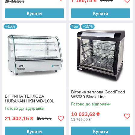
7 186,75
₴
8 455 ₴
29 459,10 ₴
Купити
Купити
–15%
Топ
–15%
Вітрина теплова GoodFood
ВІТРИНА ТЕПЛОВА
WS680 Black Line
HURAKAN HKN WD-160L
Готово до відправки
Готово до відправки
10 023,62
₴
21 402,15
₴
25 179 ₴
11 792,50 ₴
Купити
Купити